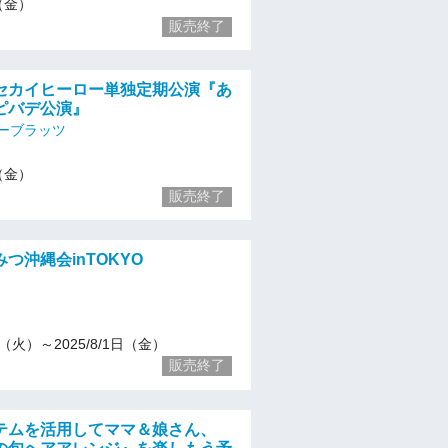
1（金）
販売終了
シンセカイヒーロー単独定期公演『あ
ピバデ公演』
ーブラッツ
1（金）
販売終了
えみつ沖縄会inTOKYO
15（火）～2025/8/1日（金）
販売終了
テムを活用してママ＆娘さん、