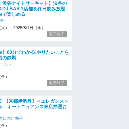
！渋谷ナイトサーキット】渋谷の
DJ BAR 3店舗を終日飲み放題
由で楽しめる
ーチ
1（火）～2025/8/1日（金）
販売終了
oom】60分でわかる!やりたいことを
帳の鉄則
ークル
1（金）
販売終了
金）】【京都伊勢丹】＜エレガンス＞
ル オートニュアンス来店抽選お
西日本伊勢丹
1（金）