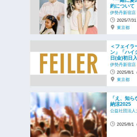
『一緒に夏
約について
伊勢丹新宿店
2025/7/
東京都
＜フェイラ
ン」「ハイ
日(金)初日
伊勢丹新宿店
2025/8/
東京都
「え、知ら
納涼2025
公益社団法人
2025/8/