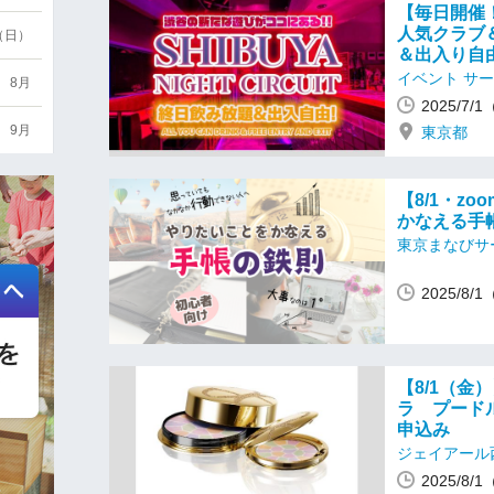
【毎日開催
人気クラブ＆
6（日）
＆出入り自
イベント サ
8月
2025/7/
9月
東京都
【8/1・z
かなえる手
東京まなびサ
2025/8/
【8/1（
ラ プード
申込み
ジェイアール
2025/8/