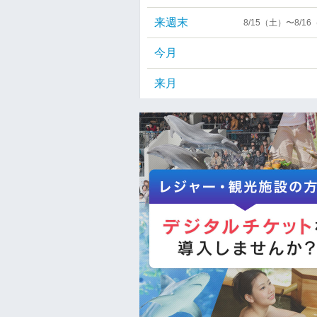
来週末
8/15（土）〜8/1
今月
来月