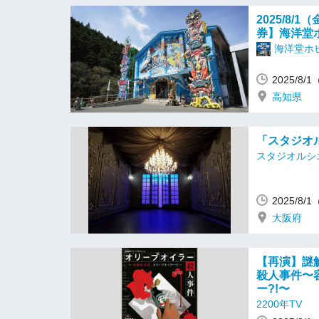
2025/8
券】海洋堂
海洋堂ホ
2025/8/
高知県
「スタジオル
スタジオルシ
2025/8/
大阪府
【再演】謎
殺人事件〜
ー?!〜
2200年TV