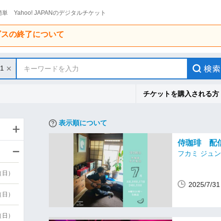
単 Yahoo! JAPANのデジタルチケット
ービスの終了について
31
キーワードを入力
チケットを購入される方
表示順について
侍珈琲 配
フカミ ジュ
9（日）
2025/7/
9（日）
6（日）