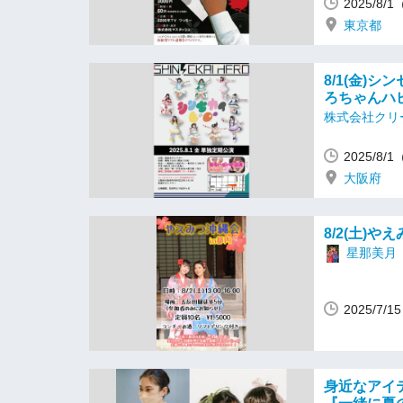
2025/8/
東京都
8/1(金)
ろちゃんハ
株式会社クリ
2025/8/
大阪府
8/2(土)や
星那美月
2025/7/
身近なアイ