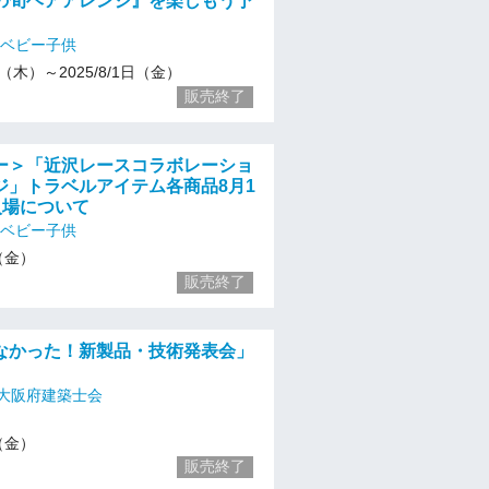
の旬ヘアアレンジ』を楽しもう予
 ベビー子供
31（木）～2025/8/1日（金）
販売終了
ー＞「近沢レースコラボレーショ
ジ」トラベルアイテム各商品8月1
入場について
 ベビー子供
1（金）
販売終了
なかった！新製品・技術発表会」
大阪府建築士会
1（金）
販売終了