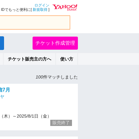
ログイン
IDでもっと便利に[
新規取得
]
チケット作成管理
チケット販売主の方へ
使い方
100
件マッチしました
信7月
ンヤ
31（木）～2025/8/1日（金）
販売終了