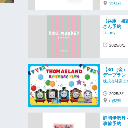
京都府
【兵庫・姫
さん予約
my!
2025/8/
【8/1（
デープラン
株式会社富士
2025/8/
山梨県
静岡伊勢丹
事前予約