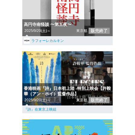
高円寺南怪談 〜第五夜〜
販売終了
2025/9/20(土)～
東京都
ラフォーレカルキン
香港映画『詩』日本初上陸 -特別上映会【許鞍
華（アン・ホイ）監督作品】
販売終了
2025/9/20(土)～
東京都
『詩』在東京上映組