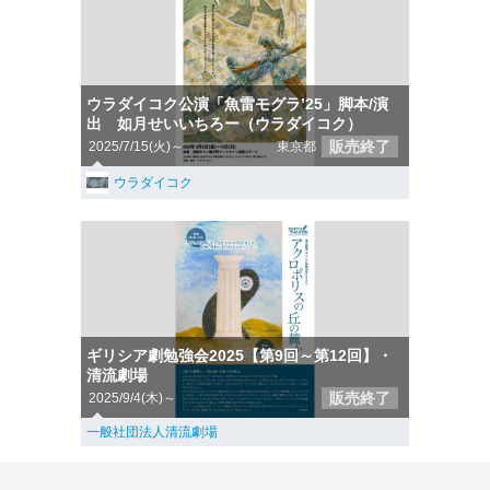
ウラダイコク公演「魚雷モグラ’25」脚本/演
出 如月せいいちろー（ウラダイコク）
販売終了
2025/7/15(火)～
東京都
ウラダイコク
ギリシア劇勉強会2025【第9回～第12回】・
清流劇場
販売終了
2025/9/4(木)～
一般社団法人清流劇場