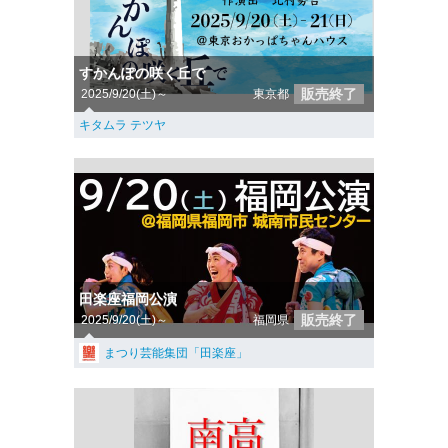
すかんぽの咲く丘で
販売終了
2025/9/20(土)～
東京都
キタムラ テツヤ
田楽座福岡公演
販売終了
2025/9/20(土)～
福岡県
まつり芸能集団「田楽座」