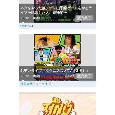
ネタをやった後、デス山手線ゲームをやるラ
イブ〜脱落した人、即帰宅〜
販売終了
2025/9/18(木)～
OMIYAGE
お笑いライブ「タケニスズメTV（３６）」
販売終了
2025/9/19(金)～
宮城県
合同会社ティーライズ