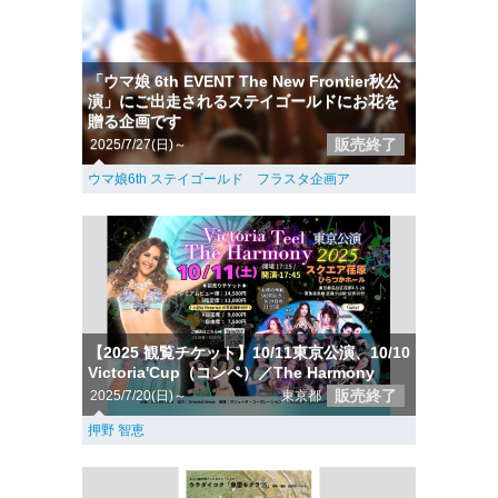
「ウマ娘 6th EVENT The New Frontier秋公
演」にご出走されるステイゴールドにお花を
贈る企画です
販売終了
2025/7/27(日)～
ウマ娘6th ステイゴールド フラスタ企画ア
【2025 観覧チケット】10/11東京公演、10/10
Victoria'Cup（コンペ）／The Harmony
販売終了
2025/7/20(日)～
東京都
押野 智恵