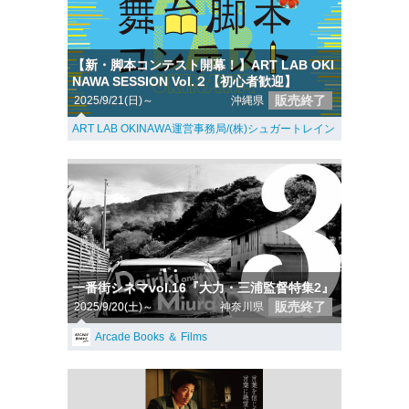
【新・脚本コンテスト開幕！】ART LAB OKI
NAWA SESSION Vol.２【初心者歓迎】
販売終了
2025/9/21(日)～
沖縄県
ART LAB OKINAWA運営事務局/(株)シュガートレイン
一番街シネマvol.16『大力・三浦監督特集2』
販売終了
2025/9/20(土)～
神奈川県
Arcade Books ＆ Films