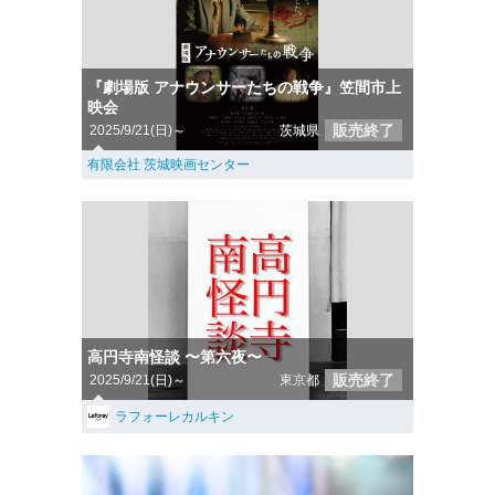
『劇場版 アナウンサーたちの戦争』笠間市上
映会
販売終了
2025/9/21(日)～
茨城県
有限会社 茨城映画センター
高円寺南怪談 〜第六夜〜
販売終了
2025/9/21(日)～
東京都
ラフォーレカルキン