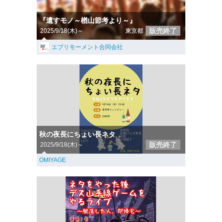
『遺すモノ～楢山節考より～』
販売終了
2025/9/18(木)～
東京都
エブリモーメント合同会社
秋の夜長にちょい長ネタ
販売終了
2025/9/18(木)～
OMIYAGE