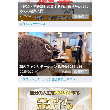
【9/20・初級編】起業する前に知りたいはじ
めての起業入門
販売終了
2025/9/20(土)～
東京まなびサークル
朝のファシリテーション勉強会2025 #16
販売終了
2025/9/20(土)～
和歌山県
日本ファシリテーション協会和歌山サロン