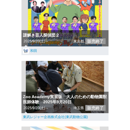
謎解き芸人探偵団２
販売終了
2025/9/20(土)～
東京都
和田
Zoo Academy実習版 大人のための動物園獣
医師体験 2025年9月20日
販売終了
2025/9/20(土)～
埼玉県
東武レジャー企画株式会社(東武動物公園)