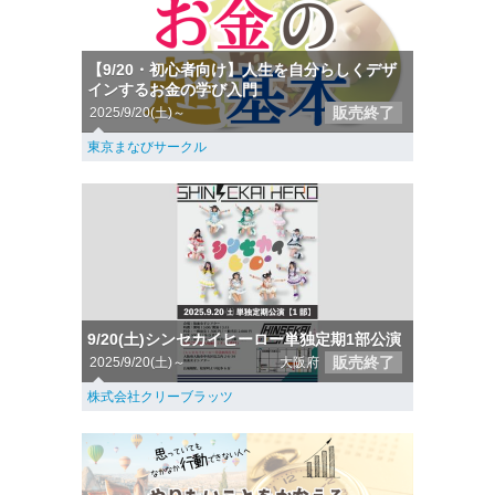
【9/20・初心者向け】人生を自分らしくデザ
インするお金の学び入門
販売終了
2025/9/20(土)～
東京まなびサークル
9/20(土)シンセカイヒーロー単独定期1部公演
販売終了
2025/9/20(土)～
大阪府
株式会社クリーブラッツ