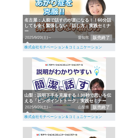
名古屋：人前で話すのが楽になる！！60分話
しても全く緊張しない「話し方」実践セミナ
ー
販売終了
2025/9/20(土)～
愛知県
株式会社モチベーション＆コミュニケーション
山梨：説明下手を克服する！30秒で思いを伝
える「ピンポイントトーク」実践セミナー
販売終了
2025/9/20(土)～
山梨県
株式会社モチベーション＆コミュニケーション