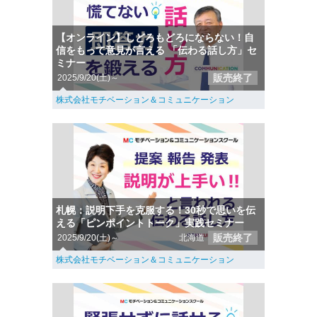
【オンライン】しどろもどろにならない！自
信をもって意見が言える 「伝わる話し方」セ
ミナー
販売終了
2025/9/20(土)～
株式会社モチベーション＆コミュニケーション
札幌：説明下手を克服する！30秒で思いを伝
える「ピンポイントトーク」実践セミナー
販売終了
2025/9/20(土)～
北海道
株式会社モチベーション＆コミュニケーション