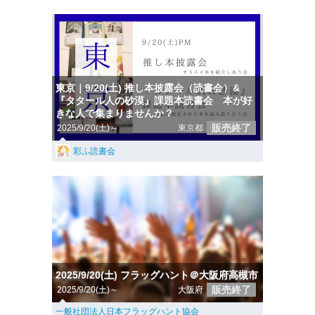
東京｜9/20(土) 推し本披露会（読書会）&
『タタール人の砂漠』課題本読書会 本が好
きな人で集まりませんか？
販売終了
2025/9/20(土)～
東京都
彩ふ読書会
2025/9/20(土) フラッグハント＠大阪府高槻市
販売終了
2025/9/20(土)～
大阪府
一般社団法人日本フラッグハント協会