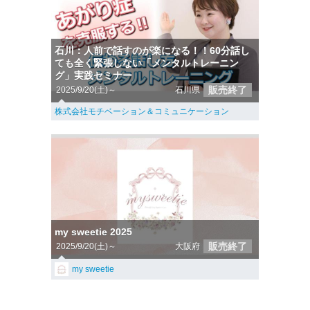
石川：人前で話すのが楽になる！！60分話し
ても全く緊張しない「メンタルトレーニン
グ」実践セミナー
販売終了
2025/9/20(土)～
石川県
株式会社モチベーション＆コミュニケーション
my sweetie 2025
販売終了
2025/9/20(土)～
大阪府
my sweetie