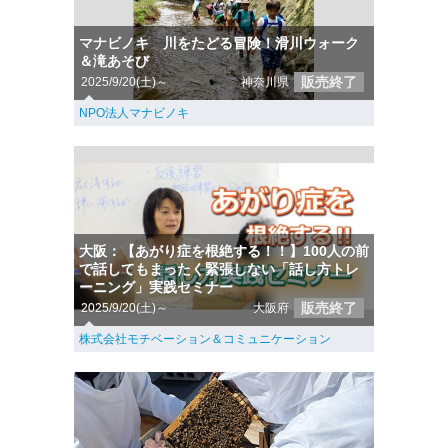
マナビノキ 川をたどる冒険！滑川ウォーク
＆滝あそび
販売終了
2025/9/20(土)～
神奈川県
NPO法人マナビノキ
大阪：【あがり症を根絶する！！】100人の前
で話してもまったく緊張しない「話し方トレ
ーニング」実践セミナー
販売終了
2025/9/20(土)～
大阪府
株式会社モチベーション＆コミュニケーション