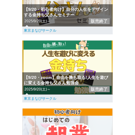
【9/20・初心者向け】自分の人生をデザイン
する金持ち父さんセミナー
販売終了
2025/9/20(土)～
東京まなびサークル
【9/20・zoom】自由を勝ち取る!人生を遊び
に変える金持ち父さん勉強会
販売終了
2025/9/20(土)～
東京まなびサークル