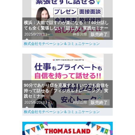
横浜：人前で話すのが楽になる！！60分話し
ても全く緊張しない「話し方」実践セミナー
販売終了
2025/9/20(土)～
神奈川県
株式会社モチベーション＆コミュニケーション
90分であがり症を克服する！いつでも自信を
持って話せる「フィジカルトレーニング」実
践セミナー
販売終了
2025/9/20(土)～
和歌山県
株式会社モチベーション＆コミュニケーション