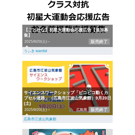
【ことせな】初星大運動会応援広告【追加募
集】
販売終了
2025/9/20(土)～
うぃき wamtst
サイエンスワークショップ「ピコピコ動くカ
プセル迷路」（広島市江波山気象館）9月20日
(土)
販売終了
2025/9/20(土)～
広島県
広島市江波山気象館