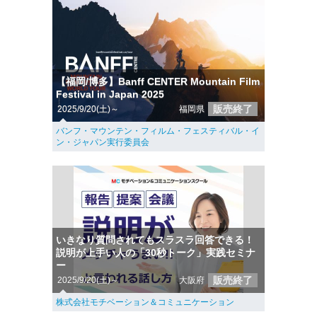
【福岡/博多】Banff CENTER Mountain Film
Festival in Japan 2025
販売終了
2025/9/20(土)～
福岡県
バンフ・マウンテン・フィルム・フェスティバル・イ
ン・ジャパン実行委員会
いきなり質問されてもスラスラ回答できる！
説明が上手い人の「30秒トーク」実践セミナ
ー
販売終了
2025/9/20(土)～
大阪府
株式会社モチベーション＆コミュニケーション