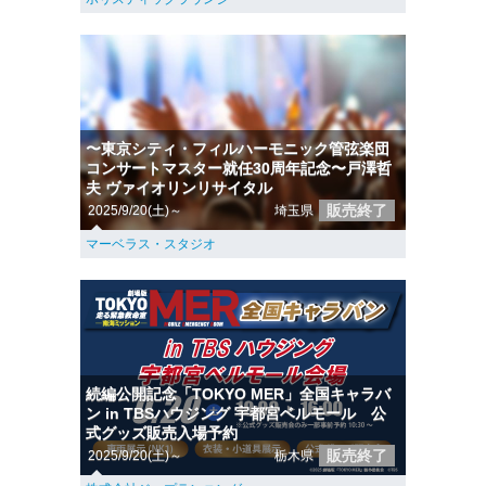
〜東京シティ・フィルハーモニック管弦楽団
コンサートマスター就任30周年記念〜戸澤哲
夫 ヴァイオリンリサイタル
販売終了
2025/9/20(土)～
埼玉県
マーベラス・スタジオ
続編公開記念「TOKYO MER」全国キャラバ
ン in TBSハウジング 宇都宮ベルモール 公
式グッズ販売入場予約
販売終了
2025/9/20(土)～
栃木県