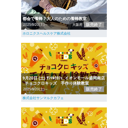
都会で養蜂？大人のための養蜂教室
販売終了
2025/9/20(土)～
大阪府
ホロニクスヘルスケア株式会社
9月20日 (土) ｻﾝﾏﾙｸｶﾌｪ_イオンモール盛岡南店
_チョコクロキッズ 手作り体験教室
販売終了
2025/9/20(土)～
株式会社サンマルクカフェ