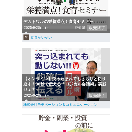
デカトワルの栄養満点！食育セミナー
販売終了
2025/9/20(土)～
愛知県
食育そいそい
【オンライン】突っ込まれてもさらりと切り
返す！30秒で伝える「ロジカル会話術」実践
セミナー
販売終了
2025/9/20(土)～
株式会社モチベーション＆コミュニケーション