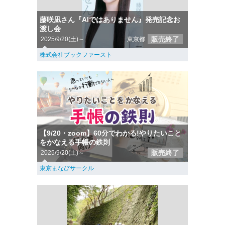
藤咲凪さん『AIではありません』発売記念お
渡し会
販売終了
2025/9/20(土)～
東京都
株式会社ブックファースト
【9/20・zoom】60分でわかる!やりたいこと
をかなえる手帳の鉄則
販売終了
2025/9/20(土)～
東京まなびサークル