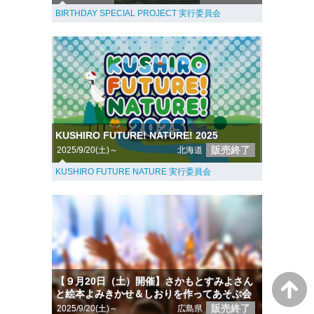
BIRTHDAY SPECIAL PROJECT 実行委員会
KUSHIRO FUTURE! NATURE! 2025
販売終了
2025/9/20(土)～
北海道
KUSHIRO FUTURE NATURE 実行委員会
【９月20日（土）開催】さかもとすみよさん
と絵本よみきかせ＆しおりを作ってあそぶ会
販売終了
2025/9/20(土)～
広島県