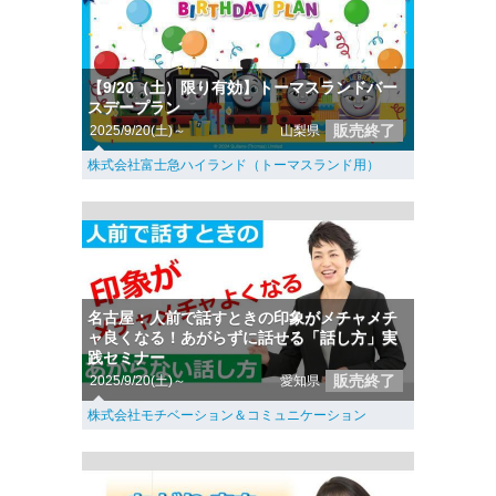
【9/20（土）限り有効】トーマスランドバー
スデープラン
販売終了
2025/9/20(土)～
山梨県
株式会社富士急ハイランド（トーマスランド用）
名古屋：人前で話すときの印象がメチャメチ
ャ良くなる！あがらずに話せる「話し方」実
践セミナー
販売終了
2025/9/20(土)～
愛知県
株式会社モチベーション＆コミュニケーション