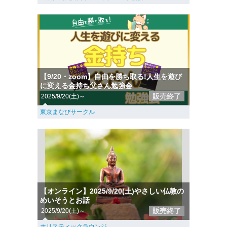
【9/20・zoom】自由を勝ち取る!人生を遊び
に変える金持ち父さん勉強会
販売終了
2025/9/20(土)～
東京まなびサークル
【オンライン】2025/9/20(土)やさしい仏教の
めいそうとお話
販売終了
2025/9/20(土)～
ホリスティックラウンジ