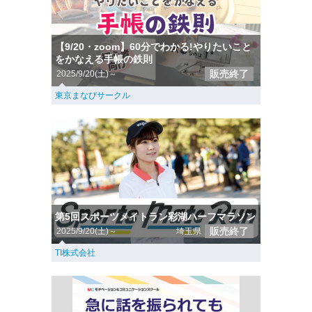
【9/20・zoom】60分でわかる!やりたいこと
をかなえる手帳の鉄則
販売終了
2025/9/20(土)～
東京まなびサークル
第5回スポーツメイトラン彩湖ハーフマラソン
販売終了
2025/9/20(土)～
埼玉県
TI株式会社