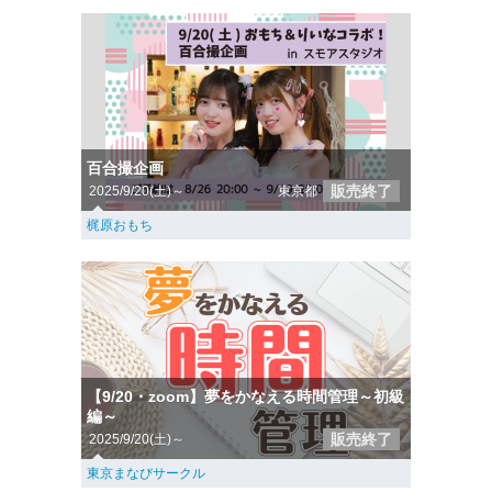
百合撮企画
販売終了
2025/9/20(土)～
東京都
梶原おもち
【9/20・zoom】夢をかなえる時間管理～初級
編～
販売終了
2025/9/20(土)～
東京まなびサークル