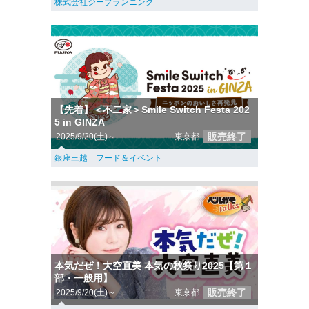
株式会社ジープランニング
【先着】＜不二家＞Smile Switch Festa 202
5 in GINZA
販売終了
2025/9/20(土)～
東京都
銀座三越 フード＆イベント
本気だぜ！大空直美 本気の秋祭り2025【第１
部・一般用】
販売終了
2025/9/20(土)～
東京都