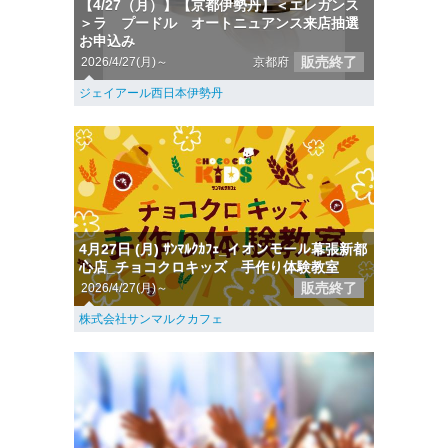
【4/27（月）】【京都伊勢丹】＜エレガンス
＞ラ プードル オートニュアンス来店抽選
お申込み
販売終了
2026/4/27(月)～
京都府
ジェイアール西日本伊勢丹
4月27日 (月) ｻﾝﾏﾙｸｶﾌｪ_イオンモール幕張新都
心店_チョコクロキッズ 手作り体験教室
販売終了
2026/4/27(月)～
株式会社サンマルクカフェ