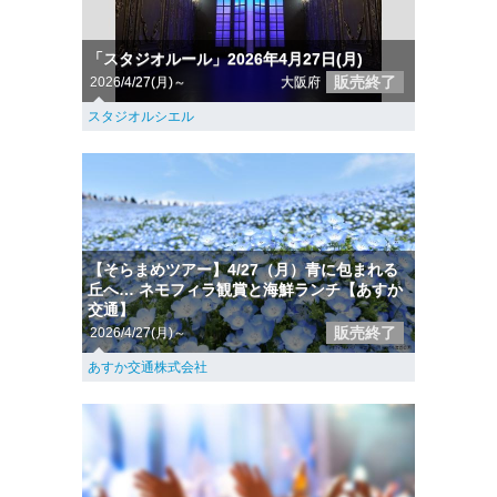
「スタジオルール」2026年4月27日(月)
販売終了
2026/4/27(月)～
大阪府
スタジオルシエル
【そらまめツアー】4/27（月）青に包まれる
丘へ… ネモフィラ観賞と海鮮ランチ【あすか
交通】
販売終了
2026/4/27(月)～
あすか交通株式会社