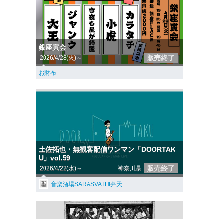
銀座寅会
販売終了
2026/4/28(火)～
お財布
土佐拓也・無観客配信ワンマン「DOORTAK
U」vol.59
販売終了
2026/4/22(水)～
神奈川県
音楽酒場SARASVATHI弁天