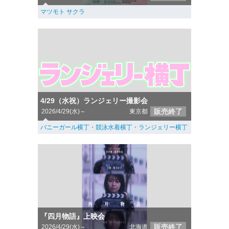
マツモト サクラ
4/29（水祝）ランジェリー撮影会
販売終了
2026/4/29(水)～
東京都
バニーガール横丁・競泳水着横丁・ランジェリー横丁
『四月物語』上映会
販売終了
2026/4/29(水)～
北海道