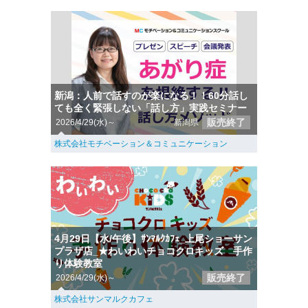
新潟：人前で話すのが楽になる！！60分話し
ても全く緊張しない「話し方」実践セミナー
販売終了
2026/4/29(水)～
新潟県
株式会社モチベーション＆コミュニケーション
4月29日【水/午後】ｻﾝﾏﾙｸｶﾌｪ_上尾ショーサン
プラザ店_★わいわいチョコクロキッズ 手作
り体験教室
販売終了
2026/4/29(水)～
株式会社サンマルクカフェ