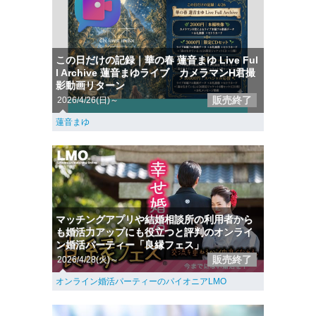
この日だけの記録｜華の春 蓮音まゆ Live Ful
l Archive 蓮音まゆライブ カメラマンH君撮
影動画リターン
販売終了
2026/4/26(日)～
蓮音まゆ
マッチングアプリや結婚相談所の利用者から
も婚活力アップにも役立つと評判のオンライ
ン婚活パーティー「良縁フェス」
販売終了
2026/4/28(火)～
オンライン婚活パーティーのパイオニアLMO