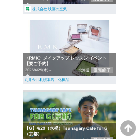
株式会社 映画の空気
〈RMK〉メイクアップ レッスン イベント
【要ご予約】
販売終了
2026/4/29(水)～
北海道
丸井今井札幌本店 化粧品
【G】4/29（水祝）Tsunagary Cafe for G
（京都）