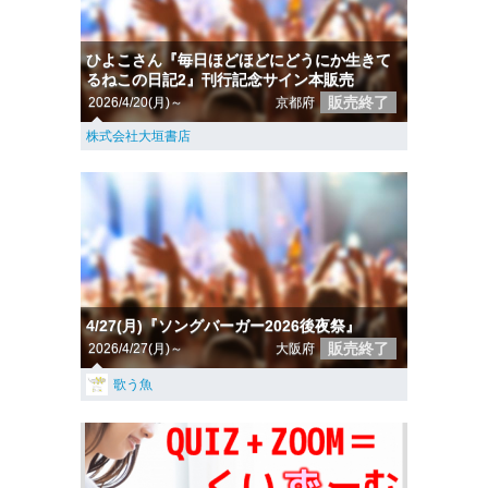
ひよこさん『毎日ほどほどにどうにか生きて
るねこの日記2』刊行記念サイン本販売
販売終了
2026/4/20(月)～
京都府
株式会社大垣書店
4/27(月)『ソングバーガー2026後夜祭』
販売終了
2026/4/27(月)～
大阪府
歌う魚