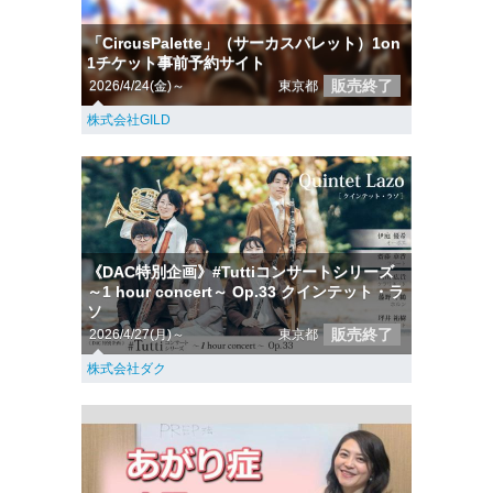
「CircusPalette」（サーカスパレット）1on
1チケット事前予約サイト
販売終了
2026/4/24(金)～
東京都
株式会社GILD
《DAC特別企画》#Tuttiコンサートシリーズ
～1 hour concert～ Op.33 クインテット・ラ
ソ
販売終了
2026/4/27(月)～
東京都
株式会社ダク