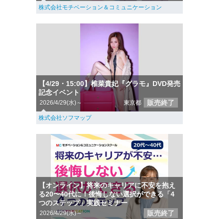
株式会社モチベーション＆コミュニケーション
【4/29・15:00】椎菜貴妃『グラモ』DVD発売
記念イベント
販売終了
2026/4/29(水)～
東京都
株式会社ソフマップ
【オンライン】将来のキャリアに不安を抱え
る20〜40代に！後悔しない選択ができる「4
つのステップ」実践セミナー
販売終了
2026/4/29(水)～