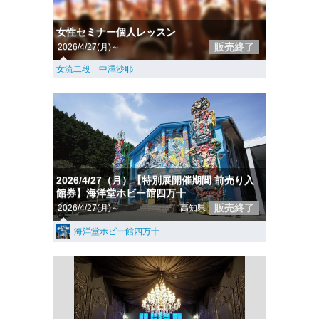
女性セミナー個人レッスン
販売終了
2026/4/27(月)～
女流二段 中澤沙耶
2026/4/27（月）【特別展開催期間 前売り入
館券】海洋堂ホビー館四万十
販売終了
2026/4/27(月)～
高知県
海洋堂ホビー館四万十