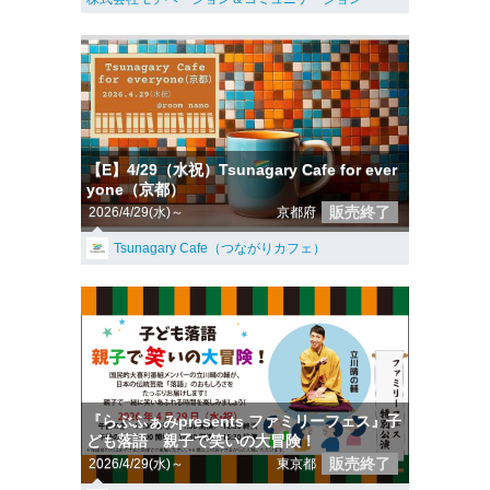
【E】4/29（水祝）Tsunagary Cafe for ever
yone（京都）
販売終了
2026/4/29(水)～
京都府
Tsunagary Cafe（つながりカフェ）
『らぶふぁみpresents ファミリーフェス』子
ども落語 親子で笑いの大冒険！
販売終了
2026/4/29(水)～
東京都