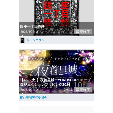
銀座一丁目怪談
販売終了
2026/4/28(火)～
ホームタウン
【4/28(火)】夜首里城ーYORUSHURIJOープ
ロジェクションマッピング2026
販売終了
2026/4/28(火)～
沖縄県
夜首里城実行委員会