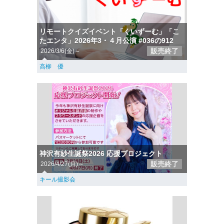
リモートクイズイベント「くいずーむ」「こ
たエンタ」2026年3・４月公演 #036の912
販売終了
2026/3/6(金)～
高柳 優
神沢有紗生誕祭2026 応援プロジェクト
販売終了
2026/4/27(月)～
キール撮影会