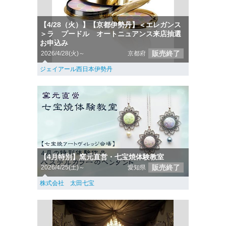
【4/28（火）】【京都伊勢丹】＜エレガンス
＞ラ プードル オートニュアンス来店抽選
お申込み
販売終了
2026/4/28(火)～
京都府
ジェイアール西日本伊勢丹
【4月特別】窯元直営・七宝焼体験教室
販売終了
2026/4/25(土)～
愛知県
株式会社 太田七宝