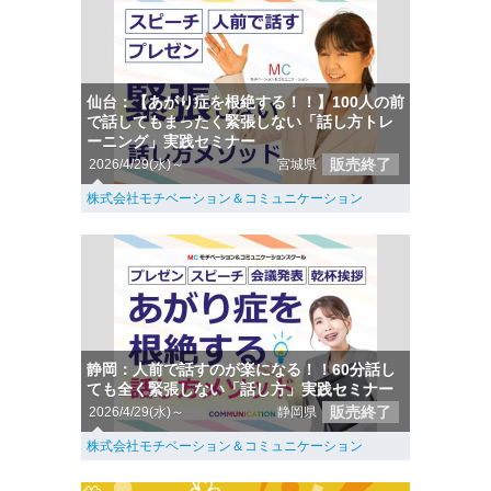
仙台：【あがり症を根絶する！！】100人の前
で話してもまったく緊張しない「話し方トレ
ーニング」実践セミナー
販売終了
2026/4/29(水)～
宮城県
株式会社モチベーション＆コミュニケーション
静岡：人前で話すのが楽になる！！60分話し
ても全く緊張しない「話し方」実践セミナー
販売終了
2026/4/29(水)～
静岡県
株式会社モチベーション＆コミュニケーション