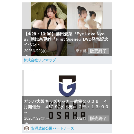
【4/29・13:00】藤田愛菜『Eye Love Nyo
u』朝比奈更紗『First Scene』DVD発売記念
イベント
販売終了
2026/4/29(水)～
東京都
株式会社ソフマップ
ガンバ大阪キッズサッカー教室２０２６ ４
月開催分 ４/２９(水・祝) ２部：１３:００
～
販売終了
2026/4/29(水)～
大阪府
安満遺跡公園パートナーズ