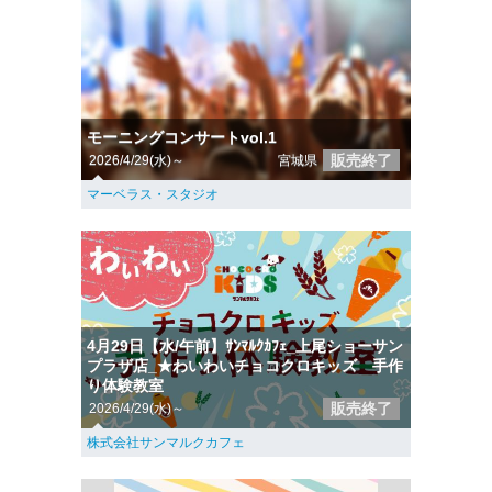
モーニングコンサートvol.1
販売終了
2026/4/29(水)～
宮城県
マーベラス・スタジオ
4月29日【水/午前】ｻﾝﾏﾙｸｶﾌｪ_上尾ショーサン
プラザ店_★わいわいチョコクロキッズ 手作
り体験教室
販売終了
2026/4/29(水)～
株式会社サンマルクカフェ