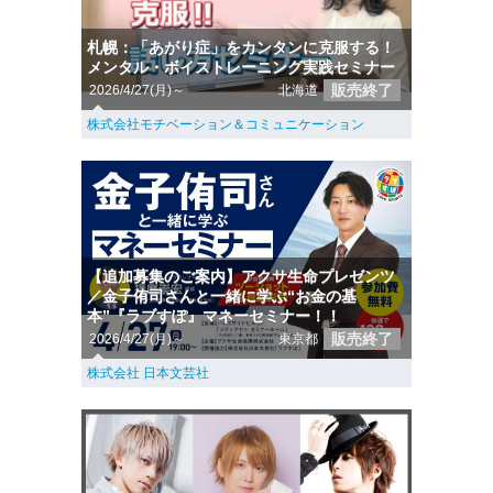
札幌：「あがり症」をカンタンに克服する！
メンタル・ボイストレーニング実践セミナー
販売終了
2026/4/27(月)～
北海道
株式会社モチベーション＆コミュニケーション
【追加募集のご案内】アクサ生命プレゼンツ
／金子侑司さんと一緒に学ぶ“お金の基
本”『ラブすぽ』マネーセミナー！！
販売終了
2026/4/27(月)～
東京都
株式会社 日本文芸社