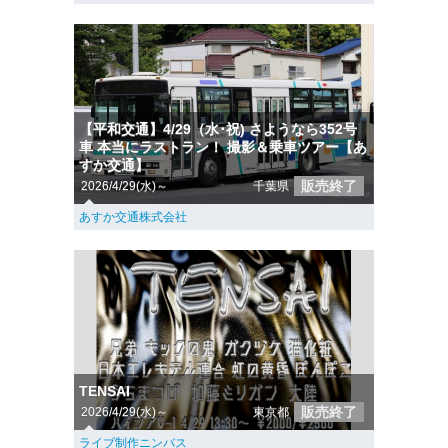
【平和交通】4/29（水･祝) さようなら352号
車 本当にラストラン！ 撮影＆乗車ツアー【あ
すか交通】
販売終了
2026/4/29(水)～
千葉県
あすか交通株式会社
TENSAI
販売終了
2026/4/29(水)～
東京都
ライブ制作ニンバス