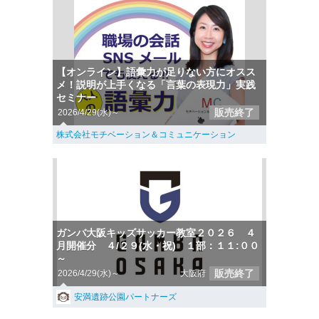
【オンライン】語彙力が足りない方にオスス
メ！説明が上手くなる「言葉の表現力」実践
セミナー
販売終了
2026/4/29(水)～
株式会社モチベーション＆コミュニケーション
ガンバ大阪キッズサッカー教室２０２６ ４
月開催分 ４/２９(水・祝) １部：１１:００
～
販売終了
2026/4/29(水)～
大阪府
安満遺跡公園パートナーズ