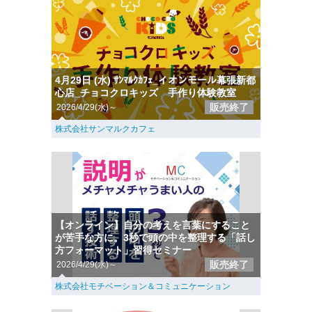
4月29日 (水) ｻﾝﾏﾙｸｶﾌｪ_イオンモール幕張新都
心店_チョコクロキッズ 手作り体験教室
販売終了
2026/4/29(水)～
株式会社サンマルクカフェ
【オンライン】自分の考えを言葉にすること
が苦手な方に。3秒で頭の中を整理する「話し
方フォーマット」習得セミナー
販売終了
2026/4/29(水)～
株式会社モチベーション＆コミュニケーション