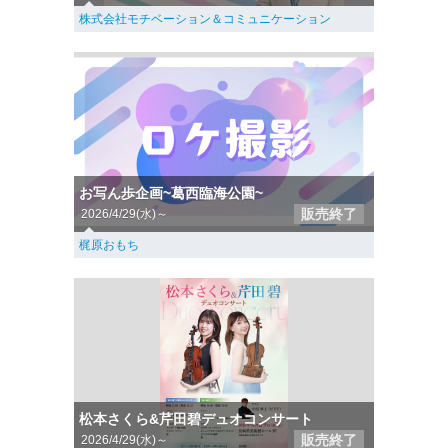
株式会社モチベーション＆コミュニケーション
お写ん歩企画~葛西臨海公園~
販売終了
2026/4/29(水)～
梶原おもち
松本さくら&芹田碧デュオコンサート
販売終了
2026/4/29(水)～