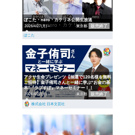
ぽこた・nero・カケリネ公開生放送
販売終了
2026/4/27(月)～
東京都
ぽこた
アクサ生命プレゼンツ【抽選で120名様を無料
ご招待】金子侑司さんと一緒に学ぶ“お金の基
本”『ラブすぽ』マネーセミナー！！
販売終了
2026/4/27(月)～
東京都
株式会社 日本文芸社