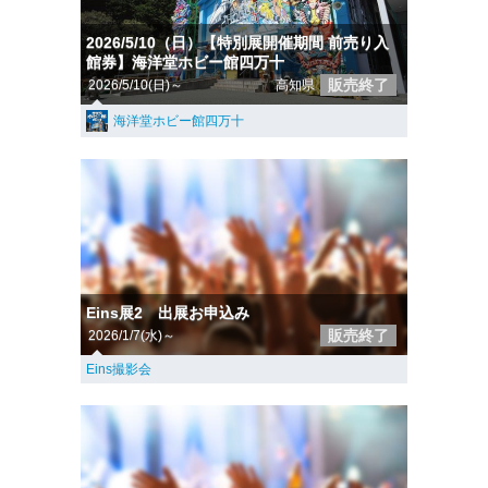
2026/5/10（日）【特別展開催期間 前売り入
館券】海洋堂ホビー館四万十
販売終了
2026/5/10(日)～
高知県
海洋堂ホビー館四万十
Eins展2 出展お申込み
販売終了
2026/1/7(水)～
Eins撮影会