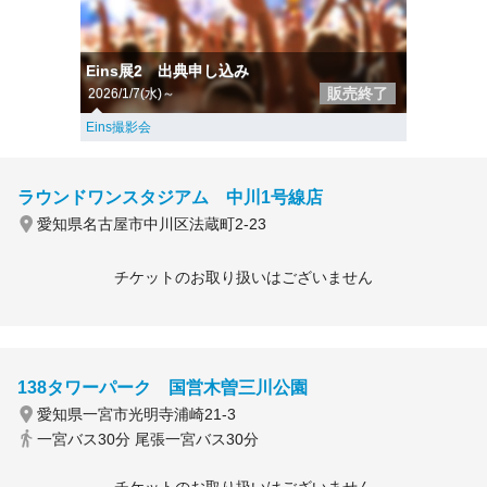
Eins展2 出典申し込み
販売終了
2026/1/7(水)～
Eins撮影会
ラウンドワンスタジアム 中川1号線店
愛知県名古屋市中川区法蔵町2-23
チケットのお取り扱いはございません
138タワーパーク 国営木曽三川公園
愛知県一宮市光明寺浦崎21-3
一宮バス30分 尾張一宮バス30分