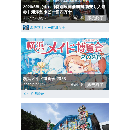
2026/5/8（金）【特別展開催期間 前売り入館
券】海洋堂ホビー館四万十
販売終了
2026/5/8(金)～
高知県
海洋堂ホビー館四万十
横浜メイド博覧会 2026
販売終了
2026/5/9(土)～
神奈川県
メイド博覧会