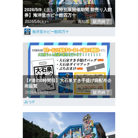
2026/5/9（土）【特別展開催期間 前売り入館
券】海洋堂ホビー館四万十
販売終了
2026/5/9(土)～
高知県
海洋堂ホビー館四万十
【P達の0時間目】大石泉すき手提げ袋配布企
画協賛
販売終了
2026/4/26(日)～
みつＰ