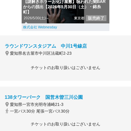
【謎解きホラーお化け屋敷】呪われた闇BAR
からの脱出【2026年5月30日（土）・錦糸
町】
販売終了
2026/5/30(土)～
東京都
株式会社 Webnesday
ラウンドワンスタジアム 中川1号線店
愛知県名古屋市中川区法蔵町2-23
チケットのお取り扱いはございません
138タワーパーク 国営木曽三川公園
愛知県一宮市光明寺浦崎21-3
一宮バス30分 尾張一宮バス30分
チケットのお取り扱いはございません