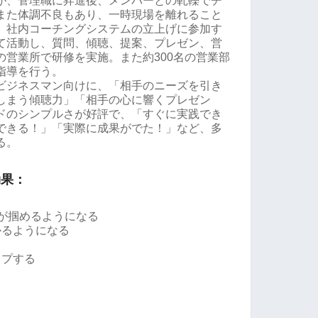
が、管理職に昇進後、メンバーとの軋轢でチ
また体調不良もあり、一時現場を離れること
、社内コーチングシステムの立上げに参加す
て活動し、質問、傾聴、提案、プレゼン、営
の営業所で研修を実施。また約300名の営業部
指導を行う。
ビジネスマン向けに、「相手のニーズを引き
しまう傾聴力」「相手の心に響くプレゼン
ドのシンプルさが好評で、「すぐに実践でき
できる！」「実際に成果がでた！」など、多
る。
効果：
ズが掴めるようになる
かるようになる
る
ップする