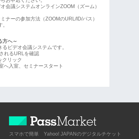
からお申込ください。
オ会議システムオンラインZOOM（ズーム）
ナーの参加方法（ZOOMのURL/ID/パス）
す。
る方へ～
できるビデオ会議システムです。
されるURLを確認
Lをクリック
会議室へ入室、セミナースタート
スマホで簡単 Yahoo! JAPANのデジタルチケット