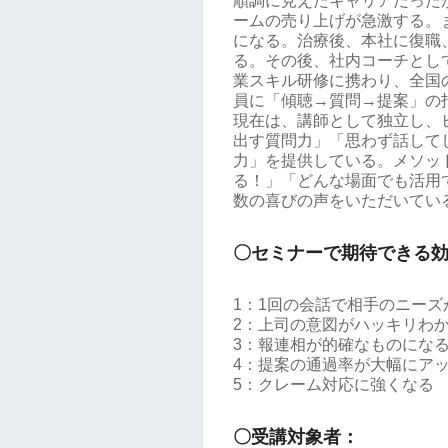
順調に見えたキャリアだった
ームの売り上げが急激する。
になる。治療後、本社に復職
る。その後、社内コーチとし
業スキル研修に携わり、全国
員に「傾聴→質問→提案」の
現在は、講師として独立し、
出す質問力」「思わず話して
力」を提供している。メソッ
る！」「どんな場面でも活用
数の喜びの声をいただいてい
〇セミナーで期待できる
1：1回の会話で相手のニー
2：上司の意図がハッキリわ
3：報連相が的確なものにな
4：提案の通過率が大幅にア
5：クレーム対応に強くなる
〇受講対象者：