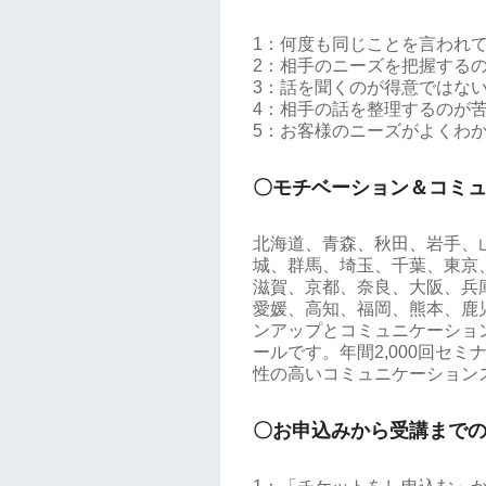
1：何度も同じことを言われ
2：相手のニーズを把握する
3：話を聞くのが得意ではな
4：相手の話を整理するのが
5：お客様のニーズがよくわ
〇モチベーション＆コミ
北海道、青森、秋田、岩手、
城、群馬、埼玉、千葉、東京
滋賀、京都、奈良、大阪、兵
愛媛、高知、福岡、熊本、鹿
ンアップとコミュニケーショ
ールです。年間2,000回セ
性の高いコミュニケーション
〇お申込みから受講まで