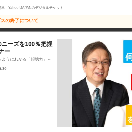
単 Yahoo! JAPANのデジタルチケット
ービスの終了について
ニーズを100％把握
ナー
るようにわかる「傾聴力」～
5:30