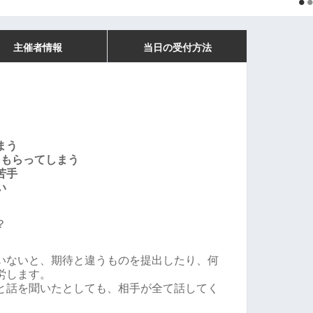
主催者情報
当日の受付方法
まう
をもらってしまう
苦手
い
？
いないと、期待と違うものを提出したり、何
労します。
と話を聞いたとしても、相手が全て話してく