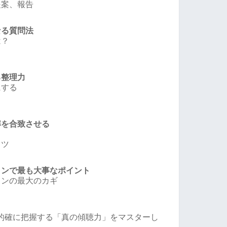
提案、報告
なる質問法
は？
る整理力
にする
解を合致させる
コツ
ョンで最も大事なポイント
ョンの最大のカギ
的確に把握する「真の傾聴力」をマスターし