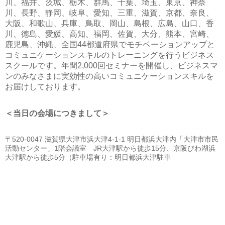
川、福井、茨城、栃木、群馬、千葉、埼玉、東京、神奈
川、長野、静岡、岐阜、愛知、三重、滋賀、京都、奈良、
大阪、和歌山、兵庫、鳥取、岡山、島根、広島、山口、香
川、徳島、愛媛、高知、福岡、佐賀、大分、熊本、宮崎、
鹿児島、沖縄、全国44都道府県でモチベーションアップと
コミュニケーションスキルのトレーニングを行うビジネス
スクールです。年間2,000回セミナーを開催し、ビジネスマ
ンのみなさまに実効性の高いコミュニケーションスキルを
お届けしております。
＜当日の会場につきまして＞
〒520-0047 滋賀県大津市浜大津4-1-1 明日都浜大津内「大津市市民
活動センター」1階会議室
JR大津駅から徒歩15分、京阪びわ湖浜
大津駅から徒歩5分（駐車場有り：明日都浜大津駐車