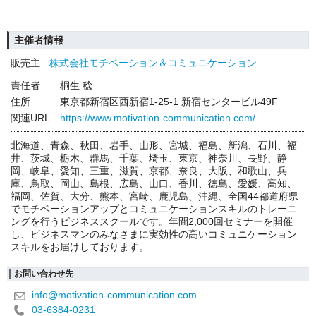
主催者情報
販売主
株式会社モチベーション＆コミュニケーション
責任者
桐生 稔
住所
東京都新宿区西新宿1-25-1 新宿センタービル49F
関連URL
https://www.motivation-communication.com/
北海道、青森、秋田、岩手、山形、宮城、福島、新潟、石川、福
井、茨城、栃木、群馬、千葉、埼玉、東京、神奈川、長野、静
岡、岐阜、愛知、三重、滋賀、京都、奈良、大阪、和歌山、兵
庫、鳥取、岡山、島根、広島、山口、香川、徳島、愛媛、高知、
福岡、佐賀、大分、熊本、宮崎、鹿児島、沖縄、全国44都道府県
でモチベーションアップとコミュニケーションスキルのトレーニ
ングを行うビジネススクールです。年間2,000回セミナーを開催
し、ビジネスマンのみなさまに実効性の高いコミュニケーション
スキルをお届けしております。
お問い合わせ先
info@motivation-communication.com
03-6384-0231