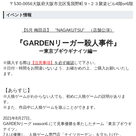
〒530-0056大阪府大阪市北区兎我野町９−２３聚楽ビル4階or6階
イベント情報
【5月 梅田店】 "NAGAKUTSU" （店舗公演）
『
GARDENリーガー殺人事件
』
ー東京ブギウギナイツ編ー
※購入する際は
【注意事項】
を必ず確認
して下さい。
※日付・時間をお間違いないよう、
お確かめの上、ご購入お願いいたし
ます。
【あらすじ】
※人狼ゲームがわからない人でも、初めに人狼ゲームの説明がありま
す。
※また、作品中に人狼ゲームを遊ぶことができます。
2021年8月27日。
GARDENリーグ season6.にて見事優勝を果たしたチーム「東京ブギウギ
ナイツ」
7人は優勝し、人狼ゲーム専門店「ナイツガーデン」を立ち上げた。