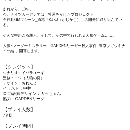
あれから、10年。
今、ナイツガーデンでは、社運をかけたプロジェクト
全自動GMマシーン_通称「KJKJ（かじかじ）」の開発に取り組んでい
る。
そんな中起こる殺人。そして、その中で行われる人狼ゲーム……。
人狼×マーダーミステリー「GARDENリーガー殺人事件 -東京ブギウギナ
イツ編-」開幕します。
【クレジット】
シナリオ：イバラユーギ
監修：ニワ（人狼の庭）
デザイン：おれんじ
イラスト：
中井
ロゴ/表紙デザイン：ガッちゃん
協力：GARDENリーグ
【プレイ人数】
7
名様
【プレイ時間】