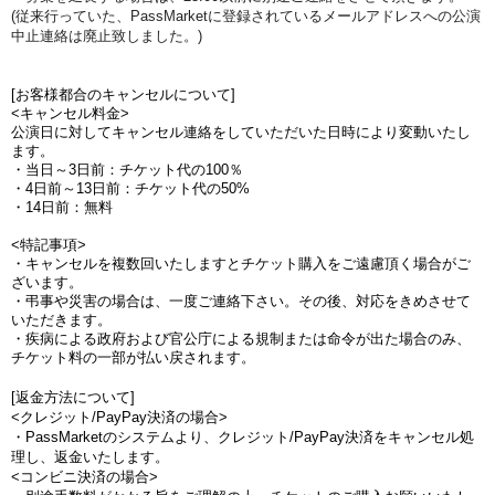
(従来行っていた、PassMarketに登録されているメールアドレスへの公演
中止連絡は廃止致しました。)
[お客様都合のキャンセルについて]
<キャンセル料金>
公演日に対してキャンセル連絡をしていただいた日時により変動いたし
ます。
・当日～3日前：チケット代の100％
・4日前～13日前：チケット代の50%
・14日前：無料
<特記事項>
・キャンセルを複数回いたしますとチケット購入をご遠慮頂く場合がご
ざいます。
・弔事や災害の場合は、一度ご連絡下さい。その後、対応をきめさせて
いただきます。
・疾病による政府および官公庁による規制または命令が出た場合のみ、
チケット料の一部が払い戻されます。
[返金方法について]
<クレジット/PayPay決済の場合>
・PassMarketのシステムより、クレジット/PayPay決済をキャンセル処
理し、返金いたします。
<コンビニ決済の場合>