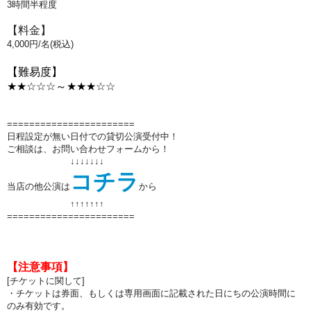
3
時間半程度
【料金】
4
,000円/名(税込)
【難易度】
★★☆
☆
☆～
★
★
★
☆
☆
=======================
日程設定が無い日付での貸切公演受付中！
ご相談は、お問い合わせフォームから！
↓↓↓↓↓↓↓
コチラ
当店の他公演は
から
↑↑
↑↑
↑↑
↑
=======================
【注意事項】
[チケットに関して]
・チケットは券面、もしくは専用画面に記載された日にちの公演時間に
のみ有効です。