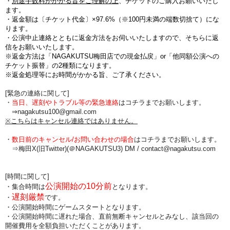
・
別途手数料がかかる旨をご理解の上
、チケットのご購入お願いいたし
ます。
・
返金額は〔チケット代金〕×97.6%（※100円未満の端数切捨て
）にな
ります。
・公演中止連絡とともに返金方法をお伺いいたしますので、そちらに返
信をお願いいたします。
※返金方法は「NAGAKUTSU梅田店での現金払戻」or「他同額公演への
チケット振替」の2種類になります。
※返金処理等にお時間がかかる旨、ご了承ください。
[緊急の連絡に関して]
・
当日、遅刻やトラブル等の緊急連絡
はコチラまでお願いします。
⇒nagakutsu100@gmail.com
※こちらはキャンセル連絡ではありません。
・
数日前のキャンセル/お問い合わせの場合
は
コチラまでお願いします。
⇒梅田X(旧Twitter)(＠NAGAKUTSU3) DM /
contact@nagakutsu.com
[時間に関して]
公演開始の10分前
・集合時間は
となります。
遅刻厳禁
・
です。
・公演開始時間にゲームスタートとなります。
・公演開始時間に
遅れた場合、直前無断キャンセルとみなし、該当回の
開催費用を全額負担
いただくことがあります。