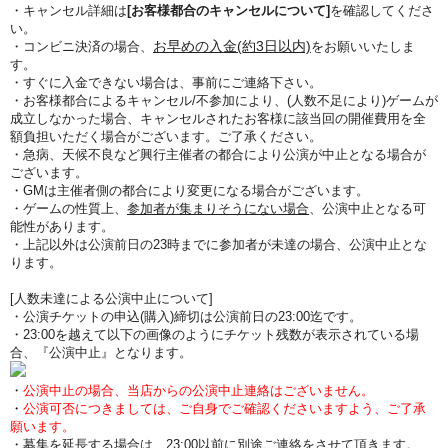
・キャンセル詳細は
[お客様都合のキャンセルについて]
を確認してくださ
い。
お早めの入金(約3日以内)
・コンビニ決済の場合、
をお願いいたしま
す。
・すぐに入金できない場合は、事前にご連絡下さい。
・お客様都合によるキャンセル/不参加により、(人数不足により)ゲームが
成立しなかった場合、キャンセルされたお客様に該当回の開催費用を全
額負担いただく場合がございます。ご了承ください。
・急病、天候不良など興行主催者の都合により公演が中止となる場合が
ございます。
・GMは主催者側の都合により変更になる場合がございます。
・ゲームの性質上、
参加者が集まりそうにない場合
、公演中止となる可
能性があります。
・上記以外は公演前日の23時までに参加者が未達の場合、公演中止とな
ります。
[人数未達による公演中止について]
・公演チケットの申込(購入)締切は公演前日の23:00迄です。
・23:00を越えて以下の画像のようにチケット残数が表示されている場
合、『公演中止』となります。
・
公演中止の場合、当店からの公演中止連絡はございません。
・
公演可否につきましては、ご自身でご確認くださいますよう、ご了承
願います。
・募集を延長する場合は、23:00以前に別途ご連絡をさせて頂きます。