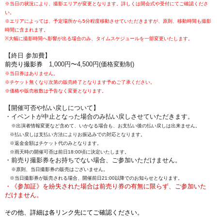
※当日の状況により、撮影エリアが変更となります。詳しくは開会式や受付にてご確認くださ
い。
※エリアによっては、予定場所から5分程度移動させていただきますが、原則、移動時間も撮影
時間に含まれます。
※大幅に撮影時間へ影響が出る場合のみ、タイムスケジュールを一部変更いたします。
【終日 参加費】
前売り
撮影券
1,000円〜4,500円(価格変動制)
※当日券はありません。
※チケット無くなり次第の販売終了となります予めご了承ください。
※価格や販売枚数は予告なく変更となります。
【開催可否や払い戻しについて】
・イベントが中止となった場合のみ払い戻しさせていただきます。
※出演者情報変更など含めて、いかなる場合も、お支払い後の払い戻しは出来ません。
※払い戻しは支払い方法によりお振込みでの対応となります。
※返金金額はチケット代のみとなります。
※雨天時の開催可否は前日18:00頃に決定いたします。
・前売り撮影券をお持ちでない場合、ご参加いただけません。
※原則、当日撮影券の販売はございません。
※当日撮影券が販売される場合、開催前日21:00以降でのお知らせとなります。
・《参加証》を紛失された場合は前売り券の有無に限らず、ご参加いた
だけません。
その他、詳細は各リンク先にてご確認ください。