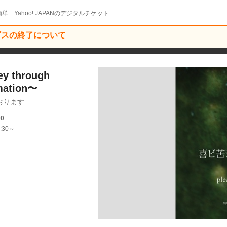
単 Yahoo! JAPANのデジタルチケット
ービスの終了について
 through
rmation〜
おります
00
:30～