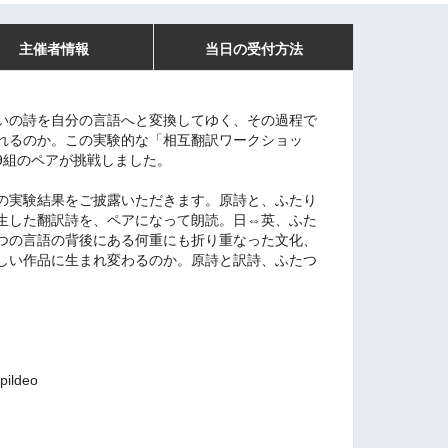
主催者情報
当日の受付方法
いの詩を自分の言語へと変換してゆく、その過程で
れるのか。この実験的な「相互翻訳ワークショッ
9組のペアが挑戦しました。
の実験結果をご披露いただきます。原詩と、ふたり
生した翻訳詩を、ペアになって朗読。日⇔英、ふた
つの言語の背後にある何重にも折り重なった文化、
しい作品に生まれ変わるのか。原詩と訳詩、ふたつ
ldeo