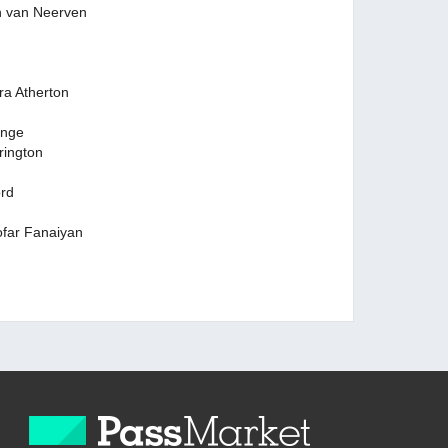
n Neerven
Atherton
nge
ngton
rd
 Fanaiyan