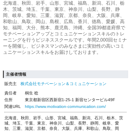
北海道、秋田、岩手、山形、宮城、福島、新潟、石川、栃
木、茨城、埼玉、千葉、東京、神奈川、山梨、長野、静
岡、岐阜、愛知、三重、滋賀、京都、奈良、大阪、兵庫、
和歌山、鳥取、岡山、島根、広島、香川、徳島、愛媛、高
知、福岡、大分、熊本、鹿児島、沖縄、全国39都道府県で
モチベーションアップとコミュニケーションスキルのトレ
ーニングを行うビジネススクールです。年間2,000回セミナ
ーを開催し、ビジネスマンのみなさまに実効性の高いコミ
ュニケーションスキルをお届けしております。
主催者情報
販売主
株式会社モチベーション＆コミュニケーション
責任者
桐生 稔
住所
東京都新宿区西新宿1-25-1 新宿センタービル49F
関連URL
https://www.motivation-communication.com/
北海道、秋田、岩手、山形、宮城、福島、新潟、石川、栃木、茨
城、埼玉、千葉、東京、神奈川、山梨、長野、静岡、岐阜、愛
知、三重、滋賀、京都、奈良、大阪、兵庫、和歌山、鳥取、岡