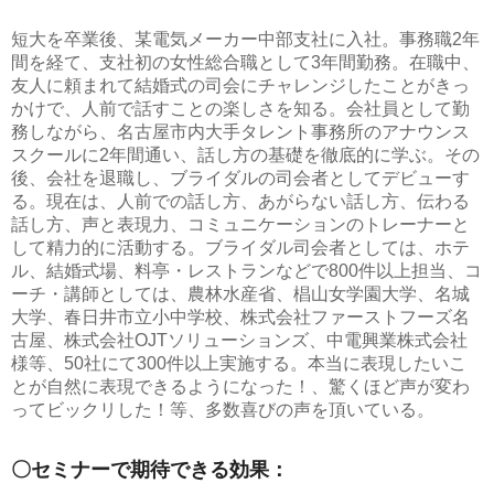
短大を卒業後、某電気メーカー中部支社に入社。事務職2年
間を経て、支社初の女性総合職として3年間勤務。在職中、
友人に頼まれて結婚式の司会にチャレンジしたことがきっ
かけで、人前で話すことの楽しさを知る。会社員として勤
務しながら、名古屋市内大手タレント事務所のアナウンス
スクールに2年間通い、話し方の基礎を徹底的に学ぶ。その
後、会社を退職し、ブライダルの司会者としてデビューす
る。現在は、人前での話し方、あがらない話し方、伝わる
話し方、声と表現力、コミュニケーションのトレーナーと
して精力的に活動する。ブライダル司会者としては、ホテ
ル、結婚式場、料亭・レストランなどで800件以上担当、コ
ーチ・講師としては、農林水産省、椙山女学園大学、名城
大学、春日井市立小中学校、株式会社ファーストフーズ名
古屋、株式会社OJTソリューションズ、中電興業株式会社
様等、50社にて300件以上実施する。本当に表現したいこ
とが自然に表現できるようになった！、驚くほど声が変わ
ってビックリした！等、多数喜びの声を頂いている。
〇セミナーで期待できる効果：