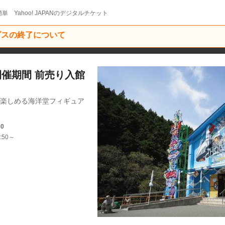
単 Yahoo! JAPANのデジタルチケット
ービスの終了について
展開催期間 前売り入館
で楽しめる海洋堂フィギュア
00
:50～