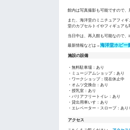
館内は写真撮影も可能ですので、
また、海洋堂のミニチュアフィギ
堂のカプセルトイやフィギュアも
当日中は、再入館も可能なので、
海洋堂ホビー
最新情報などは→
施設の設備
・無料駐車場：あり
・
ミュージアムショップ：あり
・
ワークショップ
：
現在休止中
・
オムツ交換台
：
あり
・
授乳室：あり
・
バリアフリートイレ：あり
・
貸出用車いす：あり
・
エレベーター・スロープ：あり
アクセス