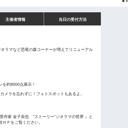
主催者情報
当日の受付方法
恐竜ジオラマなど恐竜の森コーナーが増えてリニューアル
を約8000点展示！
やカメラを忘れずに！フォトスポットもあるよ。
景作家 金子辰也 ”ストーリー”ジオラマの世界
』と
館ＨＰをご覧ください。