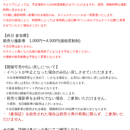
※エリアによっては、予定場所から5分程度移動させていただきますが、原則、移動時間も撮影
時間に含まれます。
※大幅に撮影時間へ影響が出る場合のみ、タイムスケジュールを一部変更いたします。
※当日の状況により、時間帯によっては”有明西ふ頭公園”や”シンボルプロムナード公園”に変更
させていただく場合がございます。
【終日 参加費】
前売り
撮影券
1,000円〜4,500円(価格変動制)
※当日券はありません。
※チケット無くなり次第の販売終了となります予めご了承ください。
※価格や販売枚数は予告なく変更となります。
【開催可否や払い戻しについて】
・イベントが中止となった場合のみ払い戻しさせていただきます。
※出演者情報変更など含めて、いかなる場合も、お支払い後の払い戻しは出来ません。
※払い戻しは支払い方法によりお振込みでの対応となります。
※返金金額はチケット代のみとなります。
※雨天時の開催可否は前日18:00頃に決定いたします。
・前売り撮影券をお持ちでない場合、ご参加いただけません。
※原則、当日撮影券の販売はございません。
※当日撮影券が販売される場合、開催前日21:00以降でのお知らせとなります。
・《参加証》を紛失された場合は前売り券の有無に限らず、ご参加いた
だけません。
その他、詳細は各リンク先にてご確認ください。