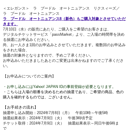
＜エレガンス＞ ラ プードル オートニュアンス リクスィーズ／
ラ プードル オートニュアンス
ラ プードル オートニュアンス8（新色）もご購入対象とさせていただ
きます。
7月10
日（水）
の販売にあたり、ご購入をご希望のお客さまは、
デジタルチケットサービス「passMarket」より、ご入場の時間帯を決め
る抽選にお申込みください。
尚、お一人さま1回のお申込みとさせていただきます。複数回のお申込み
をされた場合、
抽選の対象外となりますので、予めご了承ください。
お申込みいただきましたあとのご変更は出来かねますのでご了承くださ
い。
【お申込みについてのご案内】
・お申し込みにはYahoo! JAPAN IDの事前登録が必要となります。
・こちらは入場の順番を決めるための抽選であり、ご希望の商品、色の
購入を確約するものでは、ございません。
【お手続きの流れ】
抽選申し込み開始：2024年7月8
日（月）
午前10時～午後5時
抽選結果表示：2024年7
月9
日（火
）
午後3時
頃予定
チケット取得：2024年7月9
日（火
）
抽選結果表示～同日
午後6時ま
で