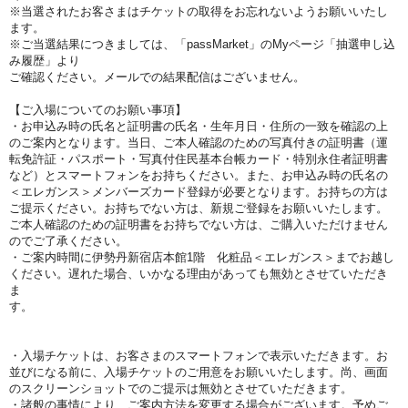
※当選されたお客さまはチケットの取得をお忘れないようお願いいたし
ます。
※ご当選結果につきましては、「passMarket」のMyページ「抽選申し込
み履歴」より
ご確認ください。メールでの結果配信はございません。
【ご入場についてのお願い事項】
・お申込み時の氏名と証明書の氏名・生年月日・住所の一致を確認の上
のご案内となります。当日、ご本人確認のための写真付きの証明書（運
転免許証・パスポート・写真付住民基本台帳カード・特別永住者証明書
など）とスマートフォンをお持ちください。また、お申込み時の氏名の
＜エレガンス＞メンバーズカード登録が必要となります。お持ちの方は
ご提示ください。お持ちでない方は、新規ご登録をお願いいたします。
ご本人確認のための証明書をお持ちでない方は、ご購入いただけません
のでご了承ください。
・ご案内時間に伊勢丹新宿店本館1階 化粧品＜エレガンス＞までお越し
ください。遅れた場合、いかなる理由があっても無効とさせていただき
ま
す。
・入場チケットは、お客さまのスマートフォンで表示いただきます。お
並びになる前に、入場チケットのご用意をお願いいたします。尚、画面
のスクリーンショットでのご提示は無効とさせていただきます。
・諸般の事情により、ご案内方法を変更する場合がございます。予めご