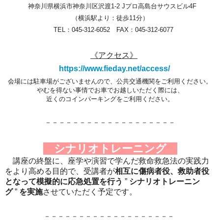
神奈川県横浜市神奈川区沢渡1-2
Jプロ高島台サウスビル
4F
（横浜駅より：徒歩11分）
TEL：045-312-6052 FAX：045-312-6077
《アクセス》
https://www.fieday.net/access/
会場には駐車場がございませんので、公共交通機関をご利用くださ
い。
やむを得ない事情でお車でお越しいただく際には、
近くのコインパ
ーキングを
ご利用ください。
－－－－－－－－－－－－－－－－－－－
シナリオトレーニング
講座の終盤に、座学や演習で学んだ救命救急法の実践力
をより高める目的で、受講者が
相互に傷病者役、救助者役
となって模擬的に応急処置を行う
”
シナリオトレーニン
グ
”
を実施
させていただく予定です。
－－－－－－－－－－－－－－－－－－－