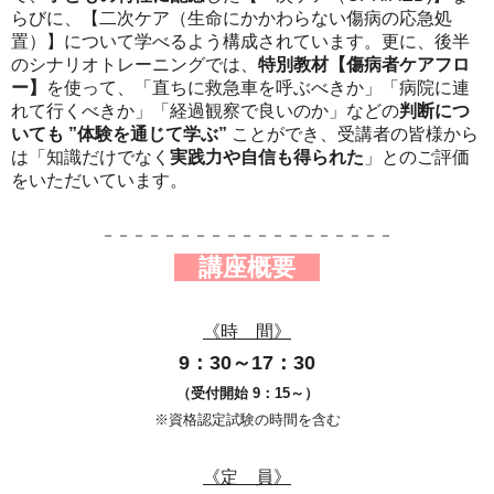
らびに、【二次ケア（生命にかかわらない傷病の応急処
置）】について学べるよう構成されています。更に、後半
のシナリオトレーニングでは、
特別教材【傷病者ケアフロ
ー】
を使って、「直ちに救急車を呼ぶべきか」「病院に連
れて行くべきか」「経過観察で良いのか」などの
判断につ
いても ”体験を通じて学ぶ”
ことができ、受講者の皆様から
は「知識だけでなく
実践力や自信も得られた
」とのご評価
をいただいています。
－－－－－－－－－－－－－－－－－－－
講座概要
《時 間》
9：30～17：30
（受付開始 9：15～）
※資格認定試験の時間を含む
《定 員》