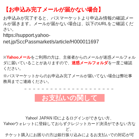
【お申込み完了メールが届かない場合】
お申込みが完了すると、パスマーケットより申込み情報の確認メー
ルが届きます。メールが届かない場合は、以下のURLをご確認くだ
さい。
https://support.yahoo-
net.jp/SccPassmarket/s/article/H000011697
※
Yahooメール
をご利用の方は、主催者からのメールが迷惑メールフォル
ダに届いていることがありますので、
迷惑メールフォルダ
を一度ご確認
ください。
※パスマーケットからのお申込み完了メールが届いてない場合は弊社事
務局までご連絡ください。
－－－－－－－－－－－－－－－－－－－－－
お支払いの関して
Yahoo! JAPAN IDによるログインができない方、
Yahooウォレット
に登録しておらずクレジットカード決済ができない方な
ど、
チケット購入にお困りの方は銀行振り込みによるお支払いでの対応が可