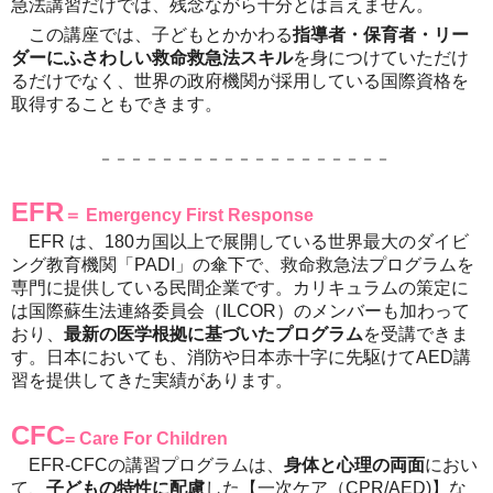
急法講習だけでは、残念ながら十分とは言えません。
この講座では、子どもとかかわる
指導者・保育者・リー
ダーにふさわしい救命救急法スキル
を身につけていただけ
るだけでなく、世界の政府機関が採用している国際資格を
取得することもできます。
－－－－－－－－－－－－－－－－－－－
EFR
＝ Emergency First Response
EFR は、180カ国以上で展開している世界最大のダイビ
ング教育機関「PADI」の傘下で、救命救急法プログラムを
専門に提供している民間企業です。カリキュラムの策定に
は国際蘇生法連絡委員会（ILCOR）のメンバーも加わって
おり、
最新の医学根拠に基づいたプログラム
を受講できま
す。日本においても、消防や日本赤十字に先駆けてAED講
習を提供してきた実績があります。
CFC
= Care For Children
EFR-CFCの講習プログラムは、
身体と心理の両面
におい
て、
子どもの特性に配慮
した【一次ケア（CPR/AED)】な