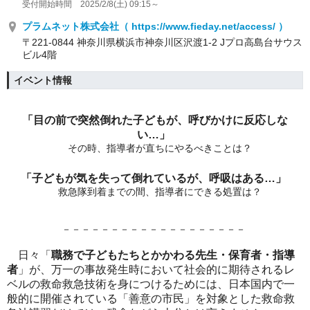
受付開始時間 2025/2/8(土) 09:15～
プラムネット株式会社（ https://www.fieday.net/access/ ）
〒221-0844 神奈川県横浜市神奈川区沢渡1-2 Jプロ高島台サウス
ビル4階
イベント情報
「目の前で突然倒れた子どもが、呼びかけに反応しな
い…」
その時、指導者が直ちにやるべきことは？
「子どもが気を失って倒れているが、呼吸はある…」
救急隊到着までの間、指導者にできる処置は？
－－－－－－－－－－－－－－－－－－－
日々「
職務で子どもたちとかかわる先生・保育者・指導
者
」が、万一の事故発生時において社会的に期待されるレ
ベルの救命救急技術を身につけるためには、日本国内で一
般的に開催されている「善意の市民」を対象とした救命救