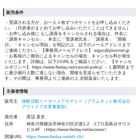
販売条件
・受講される方が、お一人１枚ずつチケットをお申し込みくださ
い。（代表者がまとめてお申し込みいただくことはできません）
・お申し込み後に もし講座をキャンセルされる場合は、件名に
「講座キャンセル」、本文に「受講者氏名」「講座名」「開催
日」「キャンセル理由」を明記の上、以下のメールアドレスまで
ご連絡ください。 【事務局メールアドレス】 eigyo@plumnet.jp
・お客様のご都合によるキャンセルの場合、キャンセル料が発生
いたします。詳細は、以下のURLをご確認ください。 【キャンセ
ルポリシー】 https://www.fieday.net/cancel-policy/ ・１週間前まで
に最少催行人数に達しない場合、開催を見送らせていただきま
す。その際は、事務局よりご連絡の上 全額返金いたします。
主催者情報
販売主
体験活動リーダースアカデミー（プラムネット株式会社
アウトドア共育事業部）
責任者
渡辺 直史
住所
神奈川県横浜市神奈川区沢渡1-2 Jプロ高島台サウス
ビル4F （https://www.fieday.net/access/）
関連URL
https://www.fieday.net/efr-cfc/