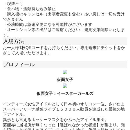
・喫煙不可
・
食べ物・酒類持ち込み禁止
・購入後のキャンセル（出演者変更も含む）払い戻しは一切お受け
できません
・公演時間は急遽変更になる可能性がございます
・オークション等の出品はご遠慮ください。発見次第削除いたしま
す。
入場方法
お一人様1枚QRコードをお持ちください。専用端末にチケットをか
ざして入場いただけます。
プロフィール
仮面女子
仮面女子：
イースターガールズ
インディーズ女性アイドルとして日本初のオリコン一位、さいたま
スーパーアリーナ単独ライブ１５０００人動員を達成した最強の地
下アイドル。
異形とも言えるホッケーマスクをかぶったアイドル集団。
芸能界に居場所が無くなった【選ばれなかった者達】が集まり、顔
を隠すことで個人のアイデンティティを捨て、代償に群れとしての