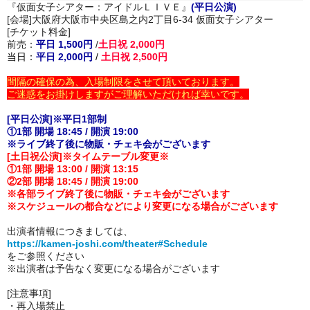
『仮面女子シアター：アイドルＬＩＶＥ』
(平日公演)
[会場]大阪府大阪市中央区島之内2丁目6-34 仮面女子シアター
[チケット料金]
前売：
平日 1,500円
/
土日祝 2,000円
当日：
平日 2,000円
/
土日祝 2,500円
間隔の確保の為、入場制限をさせて頂いております。
ご迷惑をお掛けしますがご理解いただければ幸いです。
[平日公演]※平日1部制
①1部 開場 18:45 / 開演 19:00
※ライブ終了後に物販・チェキ会がございます
[土日祝公演]※タイムテーブル変更※
①1部 開場 13:00 / 開演 13:15
②2部 開場 18:45 / 開演 19:00
※各部ライブ終了後に物販・チェキ会がございます
※スケジュールの都合などにより変更になる場合がございます
出演者情報につきましては、
https://kamen-joshi.com/theater#Schedule
をご参照ください
※出演者は予告なく変更になる場合がございます
[注意事項]
・再入場禁止