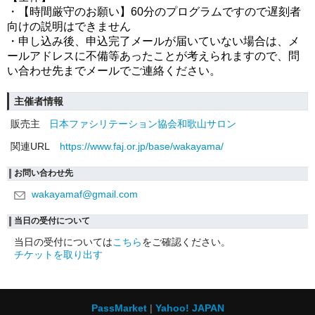
・【時間厳守のお願い】60分のプログラムですので遅刻者
向けの説明はできません
・申し込み後、申込完了メールが届いていない場合は、メ
ールアドレスに不備等あったことが考えられますので、問
い合わせ先までメールでご連絡ください。
主催者情報
販売主
日本ファシリテーション協会和歌山サロン
関連URL
https://www.faj.or.jp/base/wakayama/
お問い合わせ先
wakayamaf@gmail.com
当日の受付について
当日の受付については
こちら
をご確認ください。
チケットを取り出す
PassMarket
Yahoo! JAPAN