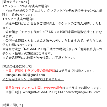
[返金方法について]
<クレジット/PayPay決済の場合>
・PassMarketのシステムより、クレジット/PayPay決済をキャンセル処
理し、返金いたします。
<コンビニ決済の場合>
・別途手数料がかかる旨をご理解の上、チケットのご購入お願いいたし
ます。
・返金額は〔チケット代金〕×97.6%（※100円未満の端数切捨て）にな
ります。
・公演中止連絡とともに返金方法をお伺いいたしますので、そちらに返
信をお願いいたします。
※返金方法は「NAGAKUTSU梅田店での現金払戻」or「他同額公演への
チケット振替」の2種類になります。
※返金処理等にお時間がかかる旨、ご了承ください。
[緊急の連絡に関して]
・
当日、遅刻やトラブル等の緊急連絡
はコチラまでお願いします。
⇒nagakutsu100@gmail.com
※こちらはキャンセル連絡ではありません。
・
数日前のキャンセル/お問い合わせの場合
は
コチラまでお願いします。
⇒梅田X(旧Twitter)(＠NAGAKUTSU3) DM /
contact@nagakutsu.com
[時間に関して]