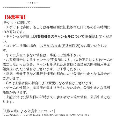
↑↑
↑↑
↑↑
↑
=======================
【注意事項】
[チケットに関して]
・チケットは券面、もしくは専用画面に記載された日にちの公演時間に
のみ有効です。
・キャンセル詳細は
[お客様都合のキャンセルについて]
を確認してくださ
い。
お早めの入金(約3日以内)
・コンビニ決済の場合、
をお願いいたしま
す。
・すぐに入金できない場合は、事前にご連絡下さい。
・お客様都合によるキャンセル/不参加により、(人数不足により)ゲームが
成立しなかった場合、キャンセルされたお客様に該当回の開催費用を全
額負担いただく場合がございます。ご了承ください。
・急病、天候不良など興行主催者の都合により公演が中止となる場合が
ございます。
・GMは主催者側の都合により変更になる場合がございます。
・ゲームの性質上、
参加者が集まりそうにない場合
、公演中止となる可
能性があります。
・上記以外は公演前日の23時までに参加者が未達の場合、公演中止とな
ります。
[人数未達による公演中止について]
・公演チケットの申込(購入)締切は公演前日の23:00迄です。