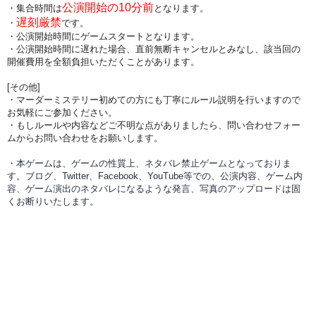
公演開始の10分前
・集合時間は
となります。
遅刻厳禁
・
です。
・公演開始時間にゲームスタートとなります。
・公演開始時間に
遅れた場合、直前無断キャンセルとみなし、該当回の
開催費用を全額負担
いただくことがあります。
[その他]
・マーダーミステリー初めての方にも丁寧にルール説明を行いますので
お気軽にご参加ください。
・もしルールや内容などご不明な点がありましたら、問い合わせフォー
ムからお問い合わせをお願いします。
・本ゲームは、ゲームの性質上、ネタバレ禁止ゲームとなっておりま
す。ブログ、Twitter、Facebook、YouTube等での、
公演内容、
ゲーム内
容、ゲーム演出のネタバレになるような発言、写真のアップロードは固
くお断りいたします。