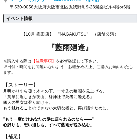
〒530-0056大阪府大阪市北区兎我野町9-23聚楽ビル4階or6階
イベント情報
【10月 梅田店】 "NAGAKUTSU" （店舗公演）
『
藍雨廻逢
』
※購入する際は
【注意事項】
を必ず確認
して下さい。
※日付・時間をお間違いないよう、
お確かめの上、ご購入お願いいたし
ます。
【ストーリー】
月明かりすら覆う木々の下、一寸先の暗闇を見上げる。
『黄泉に近しき深夜山、縁神社で死者に逢える』
四人の男女は登り続ける。
もう触れることのできない大切な者と、再び話すために。
"もう一度だけあなたの隣に居られるのなら――"
心残りも、想い遺しも、すべて藍雨が包み込む。
【補足】