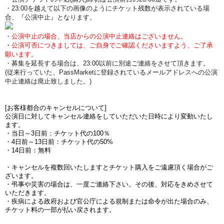
・23:00を越えて以下の画像のようにチケット残数が表示されている場
合、『公演中止』となります。
・
公演中止の場合、当店からの公演中止連絡はございません。
・
公演可否につきましては、ご自身でご確認くださいますよう、ご了承
願います。
・募集を延長する場合は、23:00以前に別途ご連絡をさせて頂きます。
(従来行っていた、PassMarketに登録されているメールアドレスへの公演
中止連絡は廃止致しました。)
[お客様都合のキャンセルについて]
公演日に対してキャンセル連絡をしていただいた日時により変動いたし
ます。
・当日～3日前：チケット代の100％
・4日前～13日前：チケット代の50%
・14日前：無料
・キャンセルを複数回いたしますとチケット購入をご遠慮頂く場合がご
ざいます。
・弔事や災害の場合は、一度ご連絡下さい。その後、対応をきめさせて
いただきます。
・疾病による政府および官公庁による規制または命令が出た場合のみ、
チケット料の一部が払い戻されます。