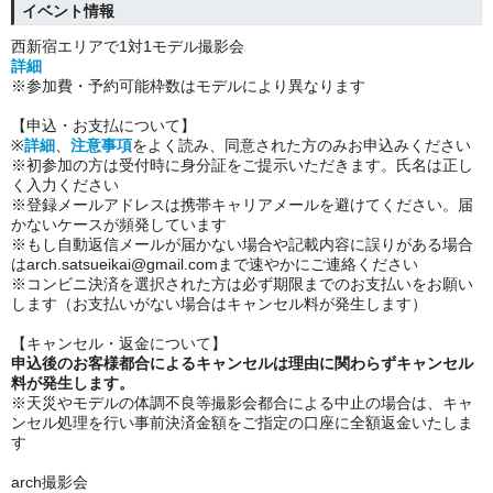
イベント情報
西新宿エリアで1対1モデル撮影会
詳細
※参加費・予約可能枠数はモデルにより異なります
【申込・お支払について】
※
詳細
、
注意事項
をよく読み、同意された方のみお申込みください
※初参加の方は受付時に身分証をご提示いただきます。氏名は正し
く入力ください
※登録メールアドレスは携帯キャリアメールを避けてください。届
かないケースが頻発しています
※もし自動返信メールが届かない場合や記載内容に誤りがある場合
は
arch.satsueikai@gmail.com
まで速やかにご連絡ください
※コンビニ決済を選択された方は必ず期限までのお支払いをお願い
します（お支払いがない場合はキャンセル料が発生します）
【キャンセル・返金について】
申込後のお客様都合によるキャンセルは理由に関わらずキャンセル
料が発生します。
※天災やモデルの体調不良等撮影会都合による中止の場合は、キャ
ンセル処理を行い
事前決済金額をご指定の口座に全額返金いたしま
す
arch撮影会