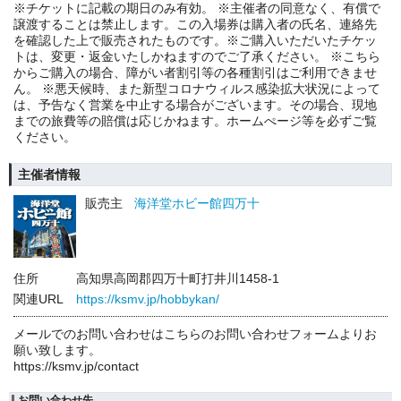
※チケットに記載の期日のみ有効。 ※主催者の同意なく、有償で
譲渡することは禁止します。この入場券は購入者の氏名、連絡先
を確認した上で販売されたものです。※ご購入いただいたチケッ
トは、変更・返金いたしかねますのでご了承ください。 ※こちら
からご購入の場合、障がい者割引等の各種割引はご利用できませ
ん。 ※悪天候時、また新型コロナウィルス感染拡大状況によって
は、予告なく営業を中止する場合がございます。その場合、現地
までの旅費等の賠償は応じかねます。ホームぺージ等を必ずご覧
ください。
主催者情報
販売主
海洋堂ホビー館四万十
住所
高知県高岡郡四万十町打井川1458-1
関連URL
https://ksmv.jp/hobbykan/
メールでのお問い合わせはこちらのお問い合わせフォームよりお
願い致します。
https://ksmv.jp/contact
お問い合わせ先