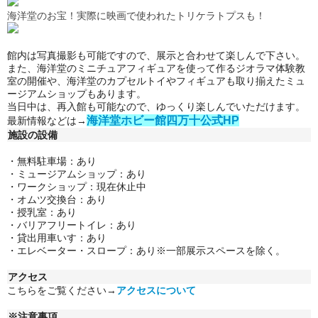
海洋堂のお宝！実際に映画で使われたトリケラトプスも！
館内は写真撮影も可能ですので、展示と合わせて楽しんで下さい。
また、海洋堂のミニチュアフィギュアを使って作るジオラマ体験教
室の開催や、海洋堂のカプセルトイやフィギュアも取り揃えたミュ
ージアムショップもあります。
当日中は、再入館も可能なので、ゆっくり楽しんでいただけます。
海洋堂ホビー館四万十公式HP
最新情報などは→
施設の設備
・無料駐車場：あり
・
ミュージアムショップ：あり
・
ワークショップ
：
現在休止中
・
オムツ交換台
：
あり
・
授乳室：あり
・
バリアフリートイレ：あり
・
貸出用車いす：あり
・
エレベーター・スロープ：あり※一部展示スペースを除く。
アクセス
こちらをご覧ください→
アクセスについて
※注意事項