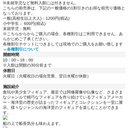
※未就学児など無料入館には付きません。
こちらの前売券は、下記の一般価格の1割引きのお得な前売り価格と
なっております。
一般(高校生以上大人)：1200円(税込)
小中学生： 600円(税込)
未就学児：無料
※こちらからからご購入の場合、各種割引はご利用できません。
あ
らかじめご了承ください。
各種割引チケットにつきましては現地でのご購入をお願い致します
→
各種割引について
開館時間
10：00～18：00
※入館は閉館の30分前まで
休館日
火曜日（火曜祝日の場合営業、翌日水曜が休館）
施設紹介
食玩や美少女フィギュア、最近では阿修羅像や仏像など、さまざま
なジャンルで精巧なフィギュアを作り続けているフィギュアメーカ
ー・海洋堂の歴史が詰まったフィギュアとコレクションを一堂に展
示。
様々なジャンルの海洋堂のフィギュアを楽しむことができま
す。
船の上で船長気分も味わえます。