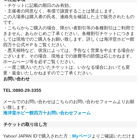
・チケットに記載の期日のみ有効。
・主催者の同意なく、有償で譲渡することは禁止します。
この入場券は購入者の氏名、連絡先を確認した上で販売されたもの
です。
・こちらからご購入の場合、障がい者割引等の各種割引はご利用で
きません。
あらかじめご了承ください。各種割引チケットにつきま
しては現地でのご購入をお願い致します。詳しくは海洋堂ホビー館
四万十公式ＨＰをご覧ください。
・悪天候時など、状況によっては、予告なく営業を中止する場合が
ございます。その場合、現地までの旅費等の賠償は応じかねます。
ホームぺージ等を必ずご覧ください。
・一度ご購入いただいたチケットは、いかなる場合においても変
更・返金いたしかねますのでご了承ください。
お問い合わせ
TEL:0880-29-3355
メールでのお問い合わせはこちらのお問い合わせフォームよりお願
い致します。
海洋堂ホビー館四万十お問い合わせフォーム
チケットの取り出し方
Yahoo! JAPAN IDで購入された方：
Myページ
よりご確認いただけま