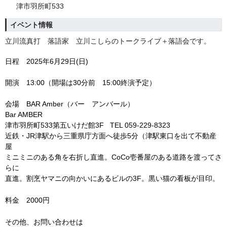
津市羽所町533
イベント情報
立川流真打 落語家 立川こしらのトークライブ＋落語会です。
日程 2025年6月29日(日)
開演 13:00（開場は30分前 15:00終演予定）
会場 BAR Amber（バー アンバール）
Bar AMBER
津市羽所町533第五いけだ館3F TEL 059-229-8323
近鉄・JR津駅から三重県庁方面へ徒歩5分（津駅東口を出て不動産
屋
ミニミニのある角を右折し直進。CoCo壱番屋のある道路を渡ってさ
らに
直進。割烹ヤマニの向かいにあるビルの3F。黒い猫の看板が目印。
料金 2000円
その他、お問い合わせは