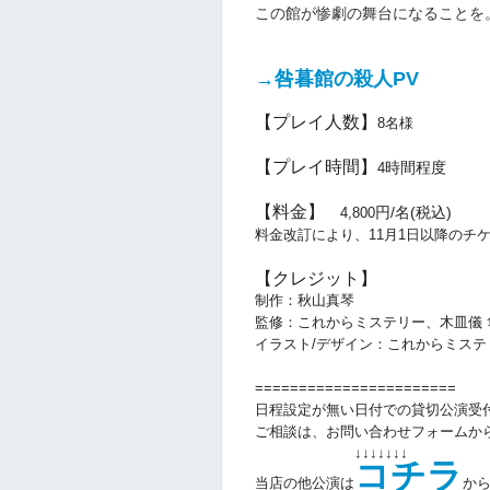
この館が惨劇の舞台になることを
→咎暮館の殺人PV
【プレイ人数】
8
名様
【プレイ時間】
時間程度
4
【料金】
円/名(税込)
4
,800
料金改訂により、11月1日以降のチ
【クレジット】
制作：秋山真琴
監修：これからミステリー、
木皿儀 
イラスト/デザイン：これからミステ
=======================
日程設定が無い日付での貸切公演受
ご相談は、お問い合わせフォームか
↓↓↓↓↓↓↓
コチラ
当店の他公演は
か