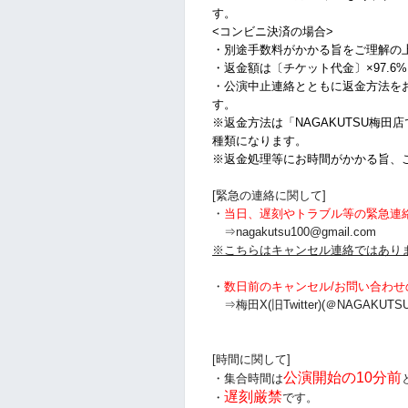
す。
<コンビニ決済の場合>
・別途手数料がかかる旨をご理解の
・返金額は〔チケット代金〕×97.6
・公演中止連絡とともに返金方法を
す。
※返金方法は「NAGAKUTSU梅田
種類になります。
※返金処理等にお時間がかかる旨、
[緊急の連絡に関して]
・
当日、遅刻やトラブル等の緊急連
⇒nagakutsu100@gmail.com
※こちらはキャンセル連絡ではあり
・
数日前のキャンセル/お問い合わせ
⇒梅田X(旧Twitter)(＠NAGAKUTSU
[時間に関して]
公演開始の10分前
・集合時間は
遅刻厳禁
・
です。