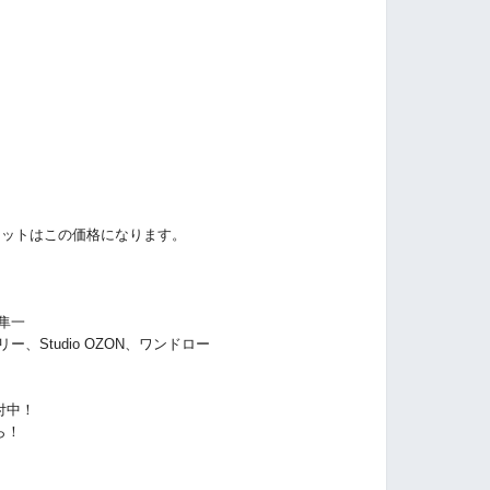
。
ケットはこの価格になります。
隼一
リー、
Studio OZON、
ワンドロー
付中！
ら！
ら