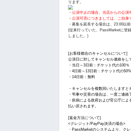
ります。
・
公演中止の場合、当店からの公演
・
公演可否につきましては、ご自身
・募集を延長する場合は、23:00
(従来行っていた、PassMarke
しました。)
[お客様都合のキャンセルについて]
公演日に対してキャンセル連絡をし
・当日～3日前：チケット代の100％
・4日前～13日前：チケット代の50
・14日前：無料
・キャンセルを複数回いたしますと
・弔事や災害の場合は、一度ご連絡
・疾病による政府および官公庁によ
払い戻されます。
[返金方法について]
<クレジット/PayPay決済の場合>
・PassMarketのシステムより、