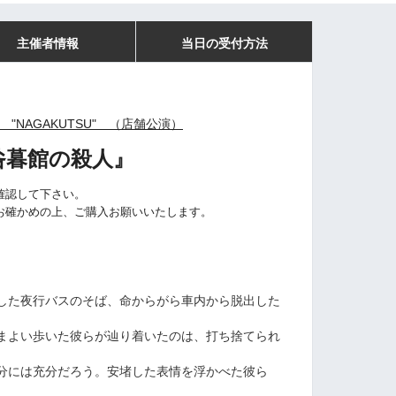
主催者情報
当日の受付方法
 "NAGAKUTSU" （店舗公演）
咎暮館の殺人
』
確認して下さい。
お確かめの上、ご購入お願いいたします。
した夜行バスのそば、命からがら車内から脱出した
まよい歩いた彼らが辿り着いたのは、打ち捨てられ
分には充分だろう。安堵した表情を浮かべた彼ら