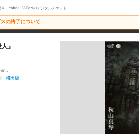
単 Yahoo! JAPANのデジタルチケット
ービスの終了について
殺人』
9
:00～
U 梅田店