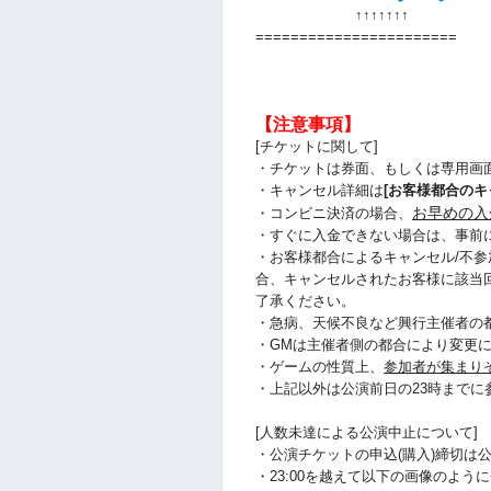
↑↑
↑↑
↑↑
↑
=======================
【注意事項】
[チケットに関して]
・チケットは券面、もしくは専用画
・キャンセル詳細は
[お客様都合のキ
お早めの入
・コンビニ決済の場合、
・すぐに入金できない場合は、事前
・お客様都合によるキャンセル/不参
合、キャンセルされたお客様に該当
了承ください。
・急病、天候不良など興行主催者の
・GMは主催者側の都合により変更
・ゲームの性質上、
参加者が集まり
・上記以外は公演前日の23時まで
[人数未達による公演中止について]
・公演チケットの申込(購入)締切は公
・23:00を越えて以下の画像のよ