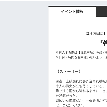
イベント情報
【2
月
梅田店】
『
※購入する際は【注意事項】を必ず
※日付・時間をお間違いないよう、
【ストーリー】
深夜、土砂崩れに巻き込まれ横転
十人の男女が立ち尽くしている。
降り注ぐ雨から逃れるように、さ
た洋館だった。
謎めいた廃墟だが、一夜を明かす
は、まだ知らない。