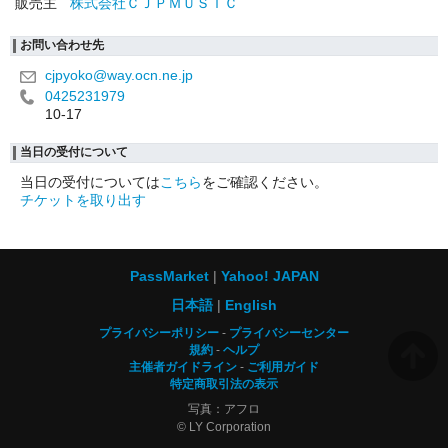
販売主
株式会社ＣＪＰＭＵＳＩＣ
お問い合わせ先
cjpyoko@way.ocn.ne.jp
0425231979
10-17
当日の受付について
当日の受付については
こちら
をご確認ください。
チケットを取り出す
PassMarket
Yahoo! JAPAN
日本語
English
プライバシーポリシー
プライバシーセンター
規約
ヘルプ
主催者ガイドライン
ご利用ガイド
特定商取引法の表示
写真：アフロ
© LY Corporation