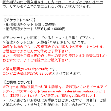
販売期間内にご購入頂きました方にはアーカイブがございますの
で、リアルタイムでご覧になれない方もご購入頂けます。
----------------------------------------------------------------------
【チケットについて】
・配信視聴チケット 各部：2500円
・配信視聴チケット 3部通し券：6000円
※アンケートより応援しているキャストを選択して下さい。
※視聴チケットはお一人様各部1枚とさせて頂きます。
如何なる場合でも、お客様都合でのご購入後の変更・キャンセル、
ご返金はできませんので予めご了承下さい。
また、各部をご購入後の通し券への変更や差額返金対応等は致しか
ねますので、よくご確認の上ご購入下さい。
※販売期間は6/30(金)22:00迄
です。
コンビニ決済は6/27(火)22:00迄
とさせて頂きます。
【ご視聴について】
※7/1(土)に配信視聴用のURLや詳細をご登録頂いているメールアド
レスへ、パスマーケット(passmarket-master@mail.yahoo.co.jp)よ
りご連絡致しますので、受信設定のご確認をお願い致します。
メールが届かないお客様はお手数ではございますが、お名前・ご購
入済みのチケット番号をご明記の上、お問い合わせ下さい。