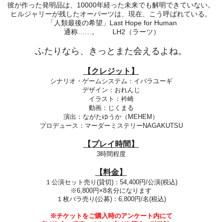
彼が作った発明品は、10000年経った未来でも解明できていない。
ヒルジャリーが残したオーパーツは、現在、こう呼ばれている。
「人類最後の希望」Last Hope for Human
通称……。 LH2（ラーツ）
ふたりなら、きっとまた会えるよね。
【クレジット】
シナリオ・ゲームシステム：
イバラユーギ
デザイン：おれんじ
イラスト：衿崎
動画：じくまる
演出：ながたゆうか（MEHEM）
プロデュース：マーダーミステリーNAGAKUTSU
【プレイ時間】
3時間程度
【料金】
１公演セット売り(貸切)
：54,400円/公演(税込)
※6,800円×8名分になります
１枚バラ売り(公募)：6,800円/名(税込)
※
チケットをご購入時のアンケート内にて