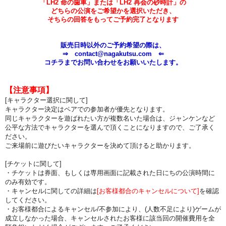
「LH2 命の歯車」または「LH2 再会の砂時計」の
どちらの公演をご希望かを選択いただき、
そちらの回答をもってご予約完了となります
販売日時以外のご予約希望の際は、
⇒ contact@nagakutsu.com ⇐
コチラまでお問い合わせをお願いいたします。
【注意事項】
[キャラクター選択に関して]
キャラクター決定はペアでの参加者が優先となります。
同じキャラクターを遊ばれたい方が複数名いた場合は、ジャンケンなど
公平な方法でキャラクターを選んで頂くことになりますので、ご了承く
ださい。
ご来場前に遊びたいキャラクターを決めて頂けると助かります。
[チケットに関して]
・チケットは券面、もしくは専用画面に記載された日にちの公演時間に
のみ有効です。
・キャンセルに関しての詳細は
[お客様都合のキャンセルについて]
を確認
してください。
・お客様都合によるキャンセル/不参加により、(人数不足により)ゲームが
成立しなかった場合、
キャンセルされたお客様に
該当回の開催費用を全