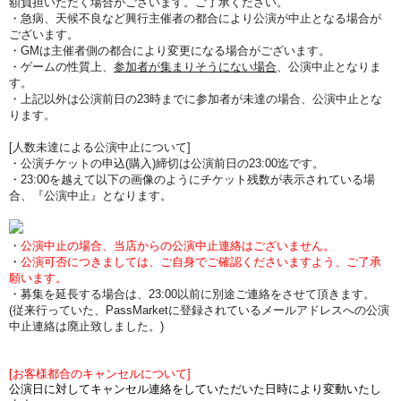
額負担
いただく場合がございます。ご了承ください。
・急病、天候不良など興行主催者の都合により公演が中止となる場合が
ございます。
・GMは主催者側の都合により変更になる場合がございます。
・ゲームの性質上、
参加者が集まりそうにない場合
、公演中止となりま
す。
・上記以外は公演前日の23時までに参加者が未達の場合、公演中止とな
ります。
[人数未達による公演中止について]
・公演チケットの申込(購入)締切は公演前日の23:00迄です。
・23:00を越えて以下の画像のようにチケット残数が表示されている場
合、『公演中止』となります。
・
公演中止の場合、当店からの公演中止連絡はございません。
・
公演可否につきましては、ご自身でご確認くださいますよう、ご了承
願います。
・募集を延長する場合は、23:00以前に別途ご連絡をさせて頂きます。
(従来行っていた、PassMarketに登録されているメールアドレスへの公演
中止連絡は廃止致しました。)
[お客様都合のキャンセルについて]
公演日に対してキャンセル連絡をしていただいた日時により変動いたし