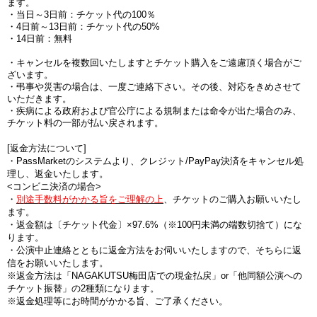
ます。
・当日～3日前：チケット代の100％
・4日前～13日前：チケット代の50%
・14日前：無料
・キャンセルを複数回いたしますとチケット購入をご遠慮頂く場合がご
ざいます。
・弔事や災害の場合は、一度ご連絡下さい。その後、対応をきめさせて
いただきます。
・疾病による政府および官公庁による規制または命令が出た場合のみ、
チケット料の一部が払い戻されます。
[返金方法について]
・PassMarketのシステムより、クレジット/PayPay決済をキャンセル処
理し、返金いたします。
<コンビニ決済の場合>
・
別途手数料がかかる旨をご理解の上
、チケットのご購入お願いいたし
ます。
・
返金額は〔チケット代金〕×97.6%（※100円未満の端数切捨て
）にな
ります。
・公演中止連絡とともに返金方法をお伺いいたしますので、そちらに返
信をお願いいたします。
※返金方法は「NAGAKUTSU梅田店での現金払戻」or「他同額公演への
チケット振替」の2種類になります。
※返金処理等にお時間がかかる旨、ご了承ください。