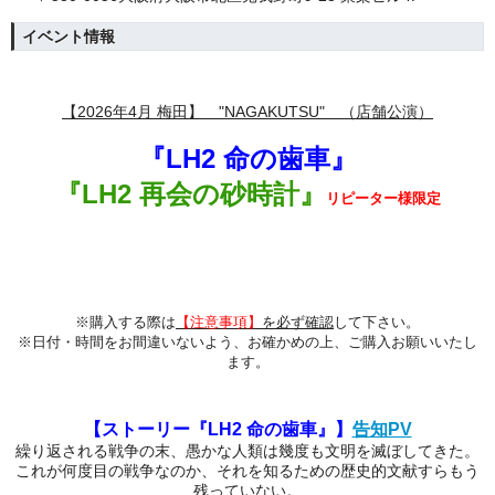
イベント情報
【2026年4
月 梅田】 "NAGAKUTSU" （店舗公演）
『LH2 命の歯車』
『LH2 再会の砂時計』
リピーター様限定
※購入する際は
【注意事項】
を必ず確認
して下さい。
※日付・時間をお間違いないよう、
お確かめの上、ご購入お願いいたし
ます。
【
ストーリー『
LH2 命の歯車』
】
告知PV
繰り返される戦争の末、愚かな人類は幾度も文明を滅ぼしてきた。
これが何度目の戦争なのか、それを知るための歴史的文献すらもう
残っていない。