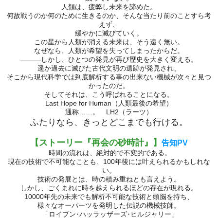
人類は、疲弊し未来を諦めた。
何故戦うのか何のために生きるのか、そんな当たり前のことすら考
えず、
緩やかに滅びていく。
この星から人類が消える未来は、そう遠く無い。
なぜなら、人類が希望を失ってしまったからだ。
―――しかし、ひとつの発見が再び歴史を大きく変える。
遥か過去に滅びた古代文明の遺跡が発見され、
そこから現代科学では到底解析する事の出来ない機械が次々と見つ
かったのだ。
そしてそれは、こう呼ばれることになる。
Last Hope for Human（人類最後の希望）
通称……。 LH2（ラーツ）
ふたりなら、きっとどこまでも行ける。
【ストーリー
『再会の砂時計』】
告知PV
時間の流れは、絶対的で不変的である。
現在の技術で不可能なことも、100年後には叶えられるかもしれな
い。
技術の発展とは、時の積み重ねとも言えよう。
しかし、ごくまれに時を越えられるほどの存在が現れる。
10000年先の未来でも解析不可能な技術と頭脳を持ち、
様々なオーパーツを発明した伝説の機械技師。
「ロイブン･ハッラッザーズ･ヒルジャリー」