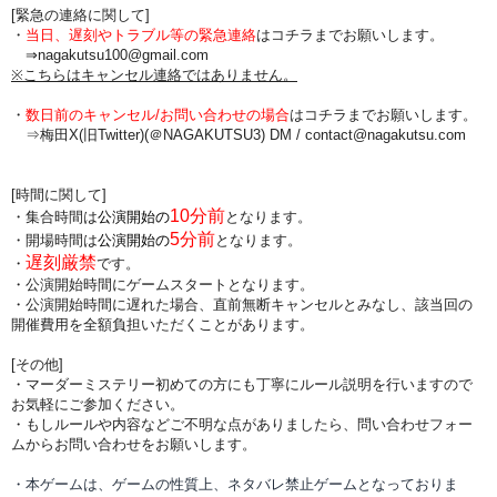
[緊急の連絡に関して]
・
当日、遅刻やトラブル等の緊急連絡
はコチラまでお願いします。
⇒nagakutsu100@gmail.com
※こちらはキャンセル連絡ではありません。
・
数日前のキャンセル/お問い合わせの場合
は
コチラまでお願いします。
⇒梅田X(旧Twitter)(＠NAGAKUTSU3) DM /
contact@nagakutsu.com
[時間に関して]
10分前
・集合時間は
公演開始の
となります。
5分前
・開場時間は
公演開始の
となります。
遅刻厳禁
・
です。
・公演開始時間にゲームスタートとなります。
・公演開始時間に
遅れた場合、直前無断キャンセルとみなし、該当回の
開催費用を全額負担
いただくことがあります。
[その他]
・マーダーミステリー初めての方にも丁寧にルール説明を行いますので
お気軽にご参加ください。
・もしルールや内容などご不明な点がありましたら、問い合わせフォー
ムからお問い合わせをお願いします。
・本ゲームは、ゲームの性質上、ネタバレ禁止ゲームとなっておりま