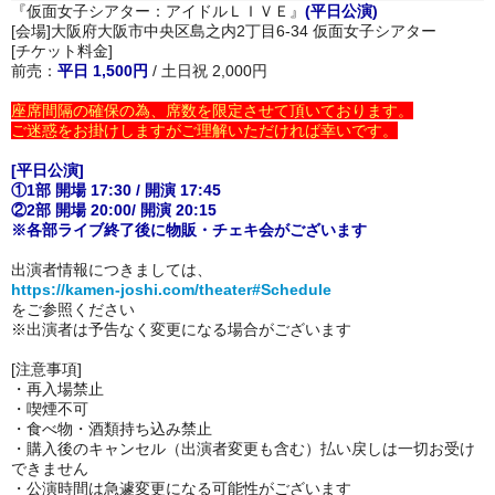
『仮面女子シアター：アイドルＬＩＶＥ』
(平日公演)
[会場]大阪府大阪市中央区島之内2丁目6-34 仮面女子シアター
[チケット料金]
前売：
平日 1,500円
/ 土日祝 2,000円
座席間隔の確保の為、席数を限定させて頂いております。
ご迷惑をお掛けしますがご理解いただければ幸いです。
[平日公演]
①1部 開場 17:30 / 開演 17:45
②2部 開場 20:00/ 開演 20:15
※各部ライブ終了後に物販・チェキ会がございます
出演者情報につきましては、
https://kamen-joshi.com/theater#Schedule
をご参照ください
※出演者は予告なく変更になる場合がございます
[注意事項]
・再入場禁止
・喫煙不可
・
食べ物・酒類持ち込み禁止
・購入後のキャンセル（出演者変更も含む）払い戻しは一切お受け
できません
・公演時間は急遽変更になる可能性がございます