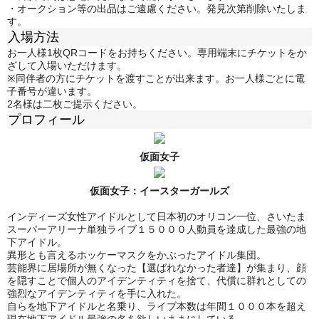
・オークション等の出品はご遠慮ください。発見次第削除いたしま
す。
入場方法
お一人様1枚QRコードをお持ちください。専用端末にチケットをか
ざして入場いただけます。
※同伴者の方にチケットを渡すことが出来ます。お一人様ごとに電
子番号が違います。
2名様は二枚ご提示ください。
プロフィール
仮面女子
仮面女子：
イースターガールズ
インディーズ女性アイドルとして日本初のオリコン一位、さいたま
スーパーアリーナ単独ライブ１５０００人動員を達成した最強の地
下アイドル。
異形とも言えるホッケーマスクをかぶったアイドル集団。
芸能界に居場所が無くなった【選ばれなかった者達】が集まり、顔
を隠すことで個人のアイデンティティを捨て、代償に群れとしての
強烈なアイデンティティを手に入れた。
自らを地下アイドルと名乗り、ライブ本数は年間１０００本を超え
現在地下アイドル最強の名を欲しいままにしている。