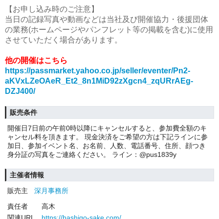
【お申し込み時のご注意】
当日の記録写真や動画などは当社及び開催協力・後援団体
の業務(ホームページやパンフレット等の掲載を含む)に使用
させていただく場合があります。
他の開催はこちら
https://passmarket.yahoo.co.jp/seller/eventer/Pn2-
aKVxLZeOAeR_Et2_8n1MiD92zXgcn4_zqURrAEg-
DZJ400/
販売条件
開催日7日前の午前0時以降にキャンセルすると、参加費全額のキ
ャンセル料を頂きます。 現金決済をご希望の方は下記ラインに参
加日、参加イベント名、お名前、人数、電話番号、住所、顔つき
身分証の写真をご連絡ください。 ライン：@pus1839y
主催者情報
販売主
深月事務所
責任者
高木
関連URL
https://hashigo-sake.com/