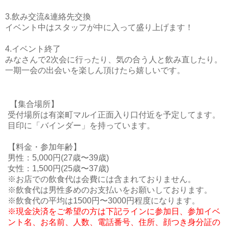
3.飲み交流&連絡先交換
イベント中はスタッフが中に入って盛り上げます！
4.イベント終了
みなさんで2次会に行ったり、気の合う人と飲み直したり。
一期一会の出会いを楽しん頂けたら嬉しいです。
【集合場所】
受付場所は有楽町マルイ正面入り口付近を予定してます。
目印に「バインダー」を持っています。
【料金・参加年齢】
男性：5,000円(27歳〜39歳)
女性：1
,500円
(25歳〜37歳)
※お店での飲食代は会費には含まれておりません。
※飲食代は男性多めのお支払いをお願いしております。
※飲食代の平均は1500円〜3000円程度になります。
※現金決済をご希望の方は下記ラインに参加日、参加イベ
ント名、お名前、人数、電話番号、住所、顔つき身分証の