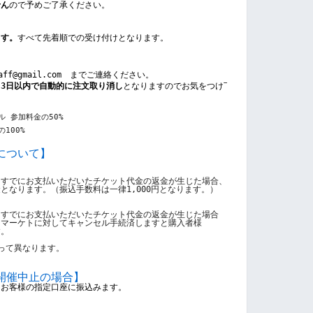
せん
ので予めご了承ください。
ます。
すべて先着順での受け付けとなります。
taff@gmail.com　までご連絡ください。
ら
3日以内で自動的に注文取り消し
となりますのでお気をつけ下さい。
 参加料金の50%
100%
について】
、すでにお支払いただいたチケット代金の返金が生じた場合、
金となります。（
振込手数料は一律1,000円となります。
）
、すでにお支払いただいたチケット代金の返金が生じた場合
スマーケトに対してキャンセル手続済しますと購入者様
す。
って異なります。 
開催中止の場合
】
をお客様の指定口座に振込みます。