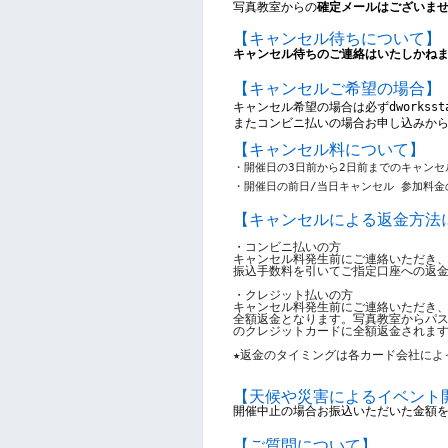
写真教室からの
確定メールはございま
【キャンセル待ちについて】
キャンセル待ちのご連絡はいたしかね
【キャンセルご希望の場合】
キャンセル希望の場合は
必ずdworkss
またコンビニ払いの場合お申し込みか
【キャンセル料について】
・開催日の3日前から2日前までのキャンセル
・開催日の前日/当日キャンセル 参加料金の
【キャンセルによる返金方法
・コンビニ払いの方
キャンセル料発生前にご連絡いただき
振込手数料を引いてご指定口座への返
・クレジット払いの方
キャンセル料発生前にご連絡いただき
全額返金となります。写真教室からパ
のクレジットカードに全額返金されま
★返金のタイミングは各カード会社によ
【
天候や災害によるイベント
開催中止の場合お振込いただいた金額
【ご質問について】