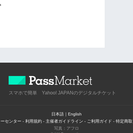
m
スマホで簡単 Yahoo! JAPANのデジタルチケット
日本語
｜
English
シーセンター
-
利用規約
-
主催者ガイドライン
-
ご利用ガイド
-
特定商取
写真：アフロ