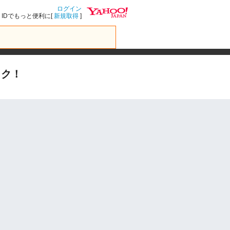
ログイン
IDでもっと便利に[
新規取得
]
ック！