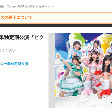
単 Yahoo! JAPANのデジタルチケット
ービスの終了について
ロー単独定期公演『ピク
ちください
ロー単独定期公演