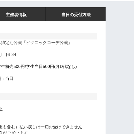
主催者情報
当日の受付方法
単独定期公演『ピクニックコーデ公演』
目6-34
学生前売500円/学生当日500円(各D代なし)
順→当日
止
更も含む）払い戻しは一切お受けできません
性がございます