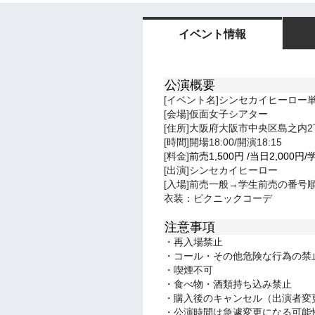
イベント情報
公演概要
[イベント名]シンセカイヒーロー
[会場]仮面女子シアター
[住所]大阪府大阪市中央区島之内2丁
[時間]開場18:00/開演18:15
[料金]
前売1,500
円
/
当日2,0
00円/
[出演]シンセカイヒーロー
[入場]前売一般→学生前売の番号
衣装：ピクニックコーデ
注意事項
・再入場禁止
・コール・その他危険な行為の禁
・喫煙不可
・食べ物・酒類持ち込み禁止
・購入後のキャンセル（出演者変
・公演時間は急遽変更になる可能