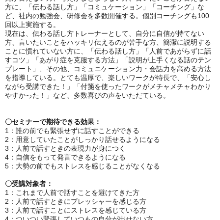
方に、「伝わる話し方」「コミュケーション」「コーチング」な
ど、社内の勉強会、研修会を多数開催する。個別コーチングも100
回以上実施する。
現在は、伝わる話し方トレーナーとして、自分に自信が持てない
方、言いたいことをハッキリ伝えるのが苦手な方、簡潔に説明する
ことに慣れていない方に、「伝わる話し方」「人前であがらずに話
すコツ」「あがり症を克服する方法」「説明が上手くなる話のテン
プレート」、その他、コミュニケーション力・会話力を高める方法
を指導している。とても温厚で、楽しいワークが特長で、「安心し
ながら受講できた！」「付箋を使ったワークがメチャメチャわかり
やすかった！」など、多数喜びの声をいただている。
〇セミナーで期待できる効果：
1：誰の前でも緊張せずに話すことができる
2：用意していたことがしっかり話せるようになる
3：人前で話すときの表現力が身につく
4：自信をもって発言できるようになる
5：大勢の前でもストレスを感じることがなくなる
〇受講対象者：
1：これまで人前で話すことを避けてきた方
2：人前で話すときにプレッシャーを感じる方
3：人前で話すことにストレスを感じている方
4：ついつい緊張していつもの自分が出せない方