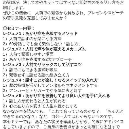
の講師が、決して本やネットでは学べない即効性のある話し方をお
届けします。
ぜひこの機会に、人前での緊張から解放され、プレゼンやスピーチ
の苦手意識を克服してみませんか？
〇セミナー内容：
レジュメ1：あがり症を克服するメソッド
1）人前で話すのが楽になる方法
2）60分話しても全く緊張しない「話し方」
レジュメ2：人前で声や体が震えるメカニズム
1）人前で緊張しやすい場面
2）あがり症を克服する2大アプローチ
レジュメ3：人前でリラックスして話すコツ
1）誰でにもできる腹式呼吸法
2）緊張せずに話せる話の組み立て方
レジュメ4：話すことが楽しくなるスイッチの入れ方
1）脳の特徴を活かしてメンタルをマネジメントする
2）アンカーとトリガーでやる気に火と灯す
レジュメ5：あがり症を改善してより良い人生を手に入れる
1）話し方が変わると人生が変わる
2）心の在り方を変えて人生を豊かにする
なかなか本を読んでも、「これで合っているのかな？」「ちゃんと
できてるのかな？」など、自分一人ではわからないものです。
本セミナーでは、あなたの状況を確認しながら、的確にアドバイス
をしていきますので、ご自身の改善点がきっと明確になるはずで