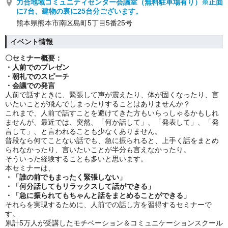
力合地域コミュニティセンター会議室（無料駐車場有り）※正面
に7台、建物の裏に25台分ございます。
熊本県熊本市南区島町5丁目5番25号
イベント情報
〇セミナー概要：
・人前でのプレゼン
・朝礼でのスピーチ
・会議での発言
人前で話すときに、緊張して声が震えたり、体が固くなったり、言
いたいことが飛んでしまったりすることはありませんか？
これまで、人前で話すことを避けてきた方もいらっしゃるかもしれ
ませんが、最近では、突然、「何か話して」、「発表して」、「発
言して」、と言われることも少なくありません。
普段なら何てことない話でも、急に振られると、上手く話をまとめ
られなかったり、言いたいことが半分も言えなかったり。
そういった経験することも多いと思います。
本セミナーは、
・「誰の前でもまったく緊張しない」
・「何分話してもリラックスして話ができる」
・「急に振られてもちゃんと話をまとめることができる」
それらを実現するために、人前での話し方を習得するセミナーで
す。
累計5万人が受講したモチベーション＆コミュニケーションスクール