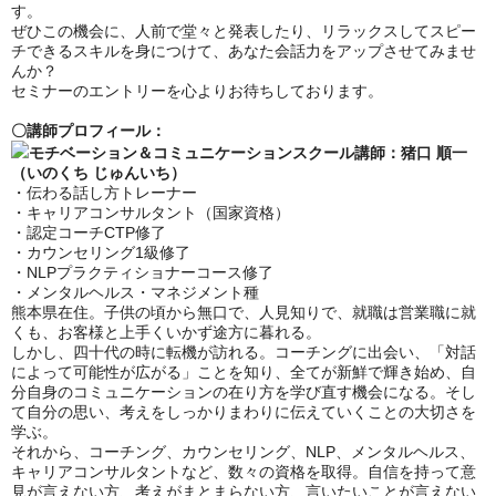
す。
ぜひこの機会に、人前で堂々と発表したり、リラックスしてスピー
チできるスキルを身につけて、あなた会話力をアップさせてみませ
んか？
セミナーのエントリーを心よりお待ちしております。
〇講師プロフィール：
モチベーション＆コミュニケーションスクール講師：猪口 順一
（いのくち じゅんいち）
・伝わる話し方トレーナー
・キャリアコンサルタント（国家資格）
・認定コーチCTP修了
・カウンセリング1級修了
・NLPプラクティショナーコース修了
・メンタルヘルス・マネジメント種
熊本県在住。子供の頃から無口で、人見知りで、就職は営業職に就
くも、お客様と上手くいかず途方に暮れる。
しかし、四十代の時に転機が訪れる。コーチングに出会い、「対話
によって可能性が広がる」ことを知り、全てが新鮮で輝き始め、自
分自身のコミュニケーションの在り方を学び直す機会になる。そし
て自分の思い、考えをしっかりまわりに伝えていくことの大切さを
学ぶ。
それから、コーチング、カウンセリング、NLP、メンタルヘルス、
キャリアコンサルタントなど、数々の資格を取得。自信を持って意
見が言えない方、考えがまとまらない方、言いたいことが言えない