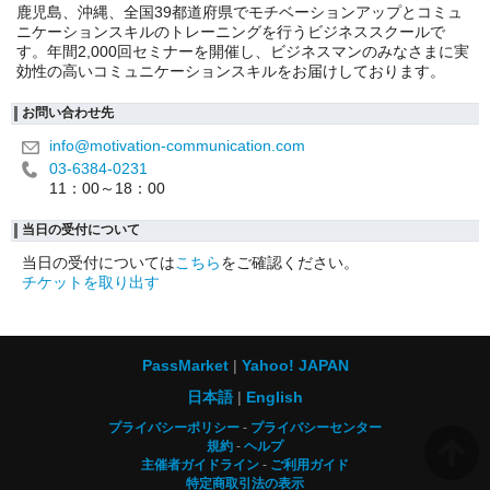
鹿児島、沖縄、全国39都道府県でモチベーションアップとコミュ
ニケーションスキルのトレーニングを行うビジネススクールで
す。年間2,000回セミナーを開催し、ビジネスマンのみなさまに実
効性の高いコミュニケーションスキルをお届けしております。
お問い合わせ先
info@motivation-communication.com
03-6384-0231
11：00～18：00
当日の受付について
当日の受付については
こちら
をご確認ください。
チケットを取り出す
PassMarket
Yahoo! JAPAN
日本語
English
プライバシーポリシー
プライバシーセンター
規約
ヘルプ
主催者ガイドライン
ご利用ガイド
特定商取引法の表示