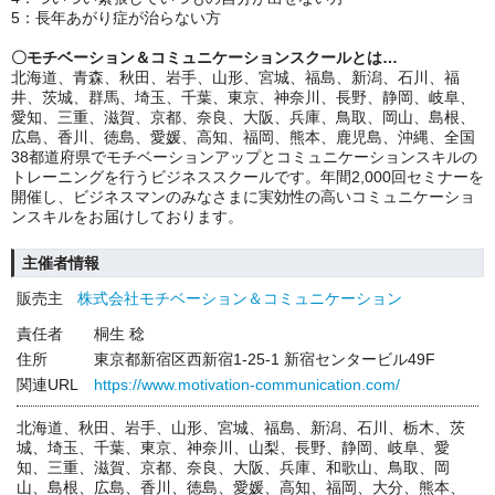
5：長年あがり症が治らない方
〇モチベーション＆コミュニケーションスクールとは…
北海道、青森、秋田、岩手、山形、宮城、福島、新潟、石川、福
井、茨城、群馬、埼玉、千葉、東京、神奈川、長野、静岡、岐阜、
愛知、三重、滋賀、京都、奈良、大阪、兵庫、鳥取、岡山、島根、
広島、香川、徳島、愛媛、高知、福岡、熊本、鹿児島、沖縄、全国
38都道府県でモチベーションアップとコミュニケーションスキルの
トレーニングを行うビジネススクールです。年間2,000回セミナーを
開催し、ビジネスマンのみなさまに実効性の高いコミュニケーショ
ンスキルをお届けしております。
主催者情報
販売主
株式会社モチベーション＆コミュニケーション
責任者
桐生 稔
住所
東京都新宿区西新宿1-25-1 新宿センタービル49F
関連URL
https://www.motivation-communication.com/
北海道、秋田、岩手、山形、宮城、福島、新潟、石川、栃木、茨
城、埼玉、千葉、東京、神奈川、山梨、長野、静岡、岐阜、愛
知、三重、滋賀、京都、奈良、大阪、兵庫、和歌山、鳥取、岡
山、島根、広島、香川、徳島、愛媛、高知、福岡、大分、熊本、