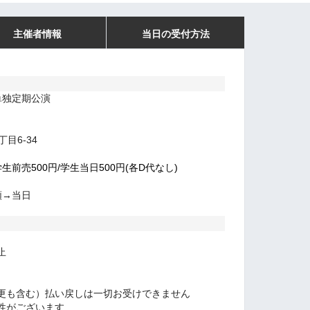
主催者情報
当日の受付方法
単独定期公演
目6-34
学生前売500円/学生当日500円(各D代なし)
順→当日
止
更も含む）払い戻しは一切お受けできません
性がございます