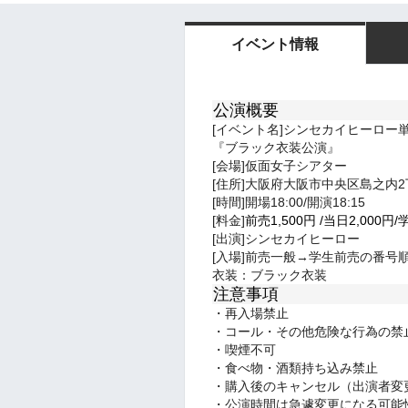
イベント情報
公演概要
[イベント名]シンセカイヒーロー
『ブラック衣装公演』
[会場]仮面女子シアター
[住所]大阪府大阪市中央区島之内2丁
[時間]開場18:00/開演18:15
[料金]
前売1,500
円
/
当日2,0
00円/
[出演]シンセカイヒーロー
[入場]前売一般→学生前売の番号
衣装：ブラック衣装
注意事項
・再入場禁止
・コール・その他危険な行為の禁
・喫煙不可
・食べ物・酒類持ち込み禁止
・購入後のキャンセル（出演者変
・公演時間は急遽変更になる可能