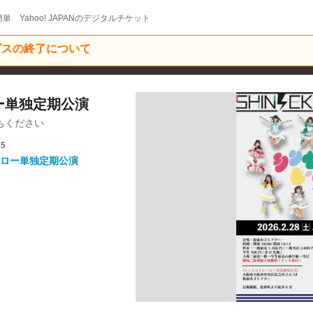
単 Yahoo! JAPANのデジタルチケット
ービスの終了について
ロー単独定期公演
ちください
45
ロー単独定期公演