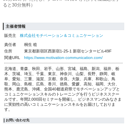
ると30分無料）
主催者情報
販売主
株式会社モチベーション＆コミュニケーション
責任者
桐生 稔
住所
東京都新宿区西新宿1-25-1 新宿センタービル49F
関連URL
https://www.motivation-communication.com/
北海道、青森、秋田、岩手、山形、宮城、福島、新潟、福井、栃
木、茨城、埼玉、千葉、東京、神奈川、山梨、長野、静岡、岐
阜、愛知、三重、滋賀、京都、奈良、大阪、兵庫、和歌山、鳥
取、岡山、島根、広島、香川、徳島、愛媛、高知、福岡、大分、
熊本、鹿児島、沖縄、全国40都道府県でモチベーションアップと
コミュニケーションスキルのトレーニングを行うビジネススクー
ルです。年間2,000回セミナーを開催し、ビジネスマンのみなさま
に実効性の高いコミュニケーションスキルをお届けしておりま
す。
お問い合わせ先