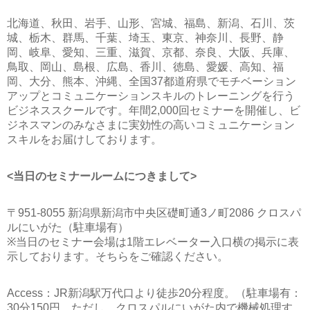
北海道、秋田、岩手、山形、宮城、福島、新潟、石川、茨
城、栃木、群馬、千葉、埼玉、東京、神奈川、長野、静
岡、岐阜、愛知、三重、滋賀、京都、奈良、大阪、兵庫、
鳥取、岡山、島根、広島、香川、徳島、愛媛、高知、福
岡、大分、熊本、沖縄、全国37都道府県でモチベーション
アップとコミュニケーションスキルのトレーニングを行う
ビジネススクールです。年間2,000回セミナーを開催し、ビ
ジネスマンのみなさまに実効性の高いコミュニケーション
スキルをお届けしております。
<当日のセミナールームにつきまして>
〒951-8055 新潟県新潟市中央区礎町通3ノ町2086 クロスパ
ルにいがた（駐車場有）
※当日のセミナー会場は1階エレベーター入口横の掲示に表
示しております。そちらをご確認ください。
Access：JR新潟駅万代口より徒歩20分程度。（駐車場有：
30分150円。ただし、クロスパルにいがた内で機械処理す