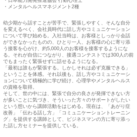
・日本能力開発推進協会 行動心理士
・メンタルヘルスマネジメント2種
幼少期から話すことが苦手で、緊張しやすく、そんな自分
を変えるべく、会社員時代に話し方やコミュニケーション
について学び始める。入社当時は、お客様としっかり会話
ができなかったものの、ひとり一人、お客様の心に寄り添
う接客を心がけ、約5,000人のお客様を接客するようにな
る。それが自信につながり、接遇コンテストでは300人の前
でもまったく緊張せずに話せるようになる。
「最初は誰もが緊張する。しかしそれは必ず克服できる」
ということを体感。それ以後も、話し方やコミュニケーシ
ョンについて積極的に学び続け、心理学やメンタルヘルス
の資格を取得。
そして、世の中には、緊張で自分の良さが発揮できない方
が多いことに気づき、そういった方々のサポートがしたい
という想いから講師活動をはじめる。現在は、「あがり症
改善」「伝わる話し方」「コミュニケーショントレーニン
グ」を提供する講師として、ビジネスマンの方に寄り添っ
た話し方セミナーを提供している。