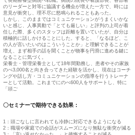
て長期療養型病院へ転職。病院の院長や看護部長、各部署
のリーダーと対等に協議する機会が増えた一方で、時には
意見が衝突し、理不尽に怒鳴られることもあった。
しかし、このままではコミュニケーションがうまくいかな
いと感じ、人事異動で「とても厳しい」と評判の上司が着
任した際、多くのスタッフは距離を置いていたが、自分は
積極的に話しかけることにした。すると、「なるほど、こ
の人が言いたいのはこういうことか」と理解できることが
増え、まず相手の話を聞くことが物事を円滑に進める鍵に
なることに気づく。
栄養士・管理栄養士として18年間勤務し、患者やその家族
のべ3,000名と向き合ってきた経験を活かし、現在はコーチ
ングや話し方・コミュニケーションの指導を行うトレーナ
ーとして活動。これまでにのべ600人をサポートし、特に
「頭ご
〇セミナーで期待できる効果：
1：頭ごなしに言われても冷静に対応できるようになる
2：職場や家庭での会話がスムーズになり無駄な衝突が減る
3：「言い返せなかった…」と後悔することが減る