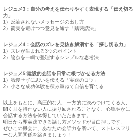
レジュメ3：自分の考えを伝わりやすく表現する「伝え切る
力」
1）反論されないメッセージの出し方
2）衝突を避けつつ意見を通す「踏襲話法」
レジュメ4：会話のズレを見抜き解消する「探し切る力」
1）ズレが生まれる3つのポイント
2）論点を一瞬で整理するシンプルな思考法
レジュメ5:建設的会話を日常に根づかせる方法
1）我慢せずに思いを伝える「実践のコツ」
2）小さな成功体験を積み重ねて自信を育てる
以上をもとに、高圧的な人、一方的に決めつけてくる人、
聞く耳を持たない人に振り回されることなく、心穏やかに
会話する方法を体得していただきます。
明日から即実践できる話し方メソッドが目白押しです。
ぜひこの機会に、あなたの会話力を磨いて、ストレスフリ
ーな人間関係を築きましょう！