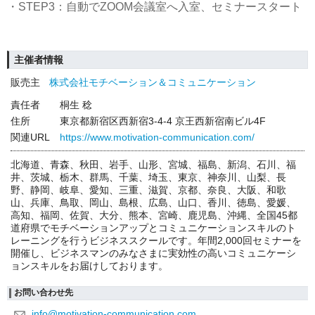
・STEP3：自動でZOOM会議室へ入室、セミナースタート
主催者情報
販売主
株式会社モチベーション＆コミュニケーション
責任者
桐生 稔
住所
東京都新宿区西新宿3-4-4 京王西新宿南ビル4F
関連URL
https://www.motivation-communication.com/
北海道、青森、秋田、岩手、山形、宮城、福島、新潟、石川、福
井、茨城、栃木、群馬、千葉、埼玉、東京、神奈川、山梨、長
野、静岡、岐阜、愛知、三重、滋賀、京都、奈良、大阪、和歌
山、兵庫、鳥取、岡山、島根、広島、山口、香川、徳島、愛媛、
高知、福岡、佐賀、大分、熊本、宮崎、鹿児島、沖縄、全国45都
道府県でモチベーションアップとコミュニケーションスキルのト
レーニングを行うビジネススクールです。年間2,000回セミナーを
開催し、ビジネスマンのみなさまに実効性の高いコミュニケーシ
ョンスキルをお届けしております。
お問い合わせ先
info@motivation-communication.com