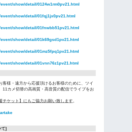
p/event/show/detail/0124w1rm0pv21.html
/event/show/detail/01fqj1jx0pv21.html
p/event/show/detail/01fnwbb51pv21.html
p/event/show/detail/01k69gsd1pv21.html
p/event/show/detail/01mz5fpq1pv21.html
p/event/show/detail/01vnn76z1pv21.html
お客様・遠方から応援頂けるお客様のために、ツイ
。11カメ切替の高画質・高音質の配信でライブをお
援チケット】にもご協力お願い致します
。
bartake
て]