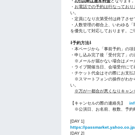
・
3月以降は通常料金
となります
・
お電話での予約は行なっており
い。
・定員になり次第受付は終了させ
・人数管理の都合上、いわゆる「
を優先して対応しております。ご
⇩予約方法⇩
・本ページから「事前予約」の項
・申し込み完了後「受付完了」の
※メールが届かない場合はメー
・ライブ開催当日、会場受付にて
・チケット代金はその際にお支払
※スマートフォンの操作がわか
い。
※万が一都合が悪くなりキャン
【キャンセルの際の連絡先】
in
※公演日、お名前、枚数、予約
[DAY 1]
https://passmarket.yahoo.co.j
[DAY 2]