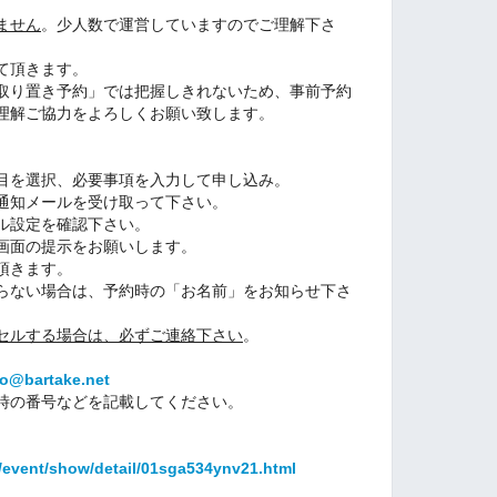
。
ません
。少人数で運営していますのでご理解下さ
て頂きます。
取り置き予約」では把握しきれないため、事前予約
理解ご協力をよろしくお願い致します。
目を選択、必要事項を入力して申し込み。
通知メールを受け取って下さい。
ル設定を確認下さい。
画面の提示をお願いします。
頂きます。
らない場合は、予約時の「お名前」をお知らせ下さ
セルする場合は、必ずご連絡下さい
。
fo@bartake.net
時の番号などを記載してください。
p/event/show/detail/01sga534ynv21.html