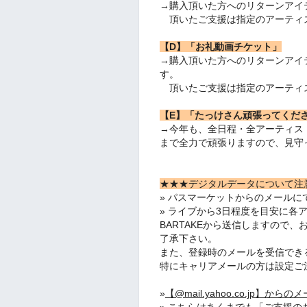
→購入頂いた方へのリターンアイ
頂いたご支援は指定のアーティ
【D】「お礼動画チケット」
→購入頂いた方へのリターンアイ
す。
頂いたご支援は指定のアーティ
【E】「たっけさん頑張ってくだ
→今年も、全日程・全アーティス
まで全力で頑張りますので、見守
★★★デジタルデータについて注
» パスマーケットからのメールに
» ライブから3日程度を目安に各
BARTAKEから送信しますので
了承下さい。
また、登録時のメールを受信でき
特にキャリアメールの方は設定ご
»
【@mail.yahoo.co.jp
» こちらはあくまでも「ご支援