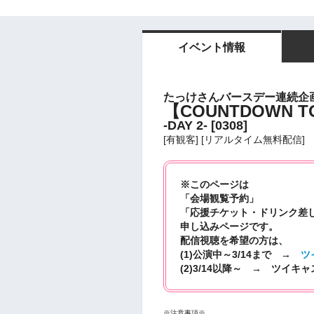
イベント情報
たっけさんバースデー連続企
【COUNTDOWN TO 
-DAY 2- [0308]
[有観客] [リアルタイム無料配信]
※このページは
「会場観覧予約」
「応援チケット・ドリンク差
申し込みページです。
配信視聴を希望の方は、
(1)公演中～3/14まで →
ツ
(2)3/14以降～ → ツイキャ
※注意事項※