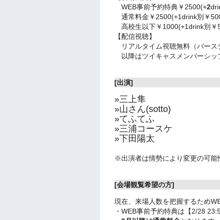
WEB事前予約特典￥2500
(+
2
dri
通常料金￥2500(+1drink別￥50
高校生以下￥1000(+1drink別￥5
【配信視聴】
リアルタイム視聴無料（バース
以降はツイキャスメンバーシッ
[出演]
»三上隼
»山さん(sotto)
»てふてふ
»三浦コースケ
»下田陽太
※出演者は情勢により変更の可能
[会場観覧希望の方]
現在、来場人数を把握するためW
・WEB事前予約特典は【2/28 2