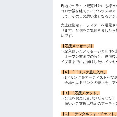
現地でのライブ観覧以外にも様々
コロナ禍を経てライブハウスやア
して、その日の思い出となるデジ
売上は指定アーティストへ還元さ
ります。
配信をご覧頂きましたら
いです。
【応援メッセージ】
→記入頂いたメッセージとH.Nを
オープン前までの分と、終演後
イブ前までにお届けしたいメッセ
【A】「ドリンク差し入れ」
→1ドリンクをアーティストへ"ご
会場へはドリンクの売上を、ア
【B】「応援チケット」
→配信をお楽しみ頂けたらぜひ！
頂いたご支援は指定のアーティ
【C】「デジタルフォトチケット