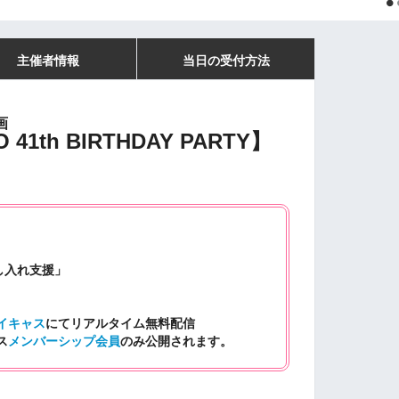
主催者情報
当日の受付方法
画
41th BIRTHDAY PARTY】
し入れ支援」
イキャス
にて
リアルタイム無料配信
ス
メンバーシップ会員
のみ公開されます。