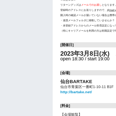
リターングッズは
メールでのお渡し
となります
登録時のアドレスにお送りしますので、
@mail.y
購入時の確認メールが届いていない場合は携帯
・迷惑メールフォルダに移動していませんか？
・未登録アドレスからのメール拒否設定になっ
（特にキャリアメールを利用の方は初期設定で
[開催日]
2023年3月8日(水)
open 18:30 / start 19:00
[会場]
仙台BARTAKE
仙台市青葉区一番町1-10-11 B1F
http://bartake.net/
[料金]
【会場観覧】