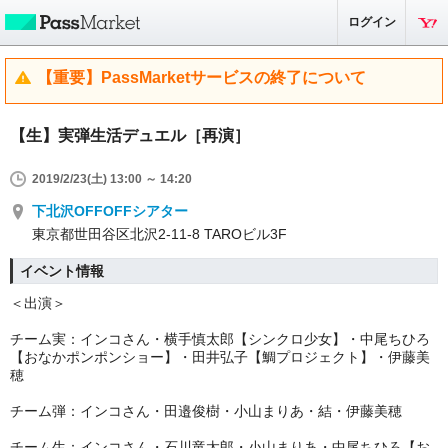
ログイン
【重要】PassMarketサービスの終了について
【生】実弾生活デュエル［再演］
2019/2/23(土) 13:00 ～ 14:20
下北沢OFFOFFシアター
東京都世田谷区北沢2-11-8 TAROビル3F
イベント情報
＜出演＞
チーム実：インコさん・横手慎太郎【シンクロ少女】・中尾ちひろ
【おなかポンポンショー】・田井弘子【鯛プロジェクト】・伊藤美
穂
チーム弾：インコさん・田邉俊樹・小山まりあ・結・伊藤美穂
チーム生：インコさん・石川竜太郎・小山まりあ・中尾ちひろ【お