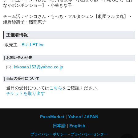
なかポンポンショー】・小林きな子
チーム活：インコさん・もっち・フルタジュン【劇団フルタ丸】・
鎌野紗惠子・磯部恵子
主催者情報
販売主
BULLET.Inc
お問い合わせ先
inkosan153@yahoo.co.jp
当日の受付について
当日の受付については
こちら
をご確認ください。
チケットを取り出す
PassMarket
Yahoo! JAPAN
日本語
English
プライバシーポリシー
プライバシーセンター