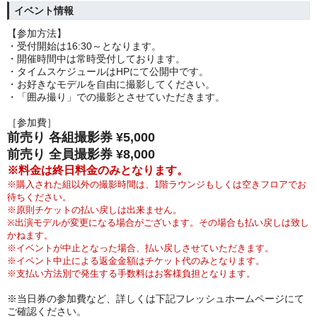
イベント情報
【参加方法】
・受付開始は16:30～となります。
・開催時間中は常時受付しております。
・タイムスケジュールはHPにて公開中です。
・お好きなモデルを自由に撮影してください。
・「囲み撮り」での撮影とさせていただきます。
［参加費］
前売り 各組撮影券 ¥5,000
前売り 全員撮影券 ¥8,000
※料金は終日料金のみとなります。
※購入された組以外の撮影時間は、1階ラウンジもしくは空きフロアでお
待ちください。
※原則チケットの払い戻しは出来ません。
※出演モデルが変更になる場合がございます。その場合も払い戻しは致し
かねます。
※イベントが中止となった場合、払い戻しさせていただきます。
※イベント中止による返金金額はチケット代のみとなります。
※支払い方法別で発生する手数料はお客様負担となります。
※当日券の
参加費など、詳しくは下記フレッシュホームページにて
ご確認ください。