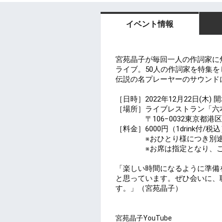
イベント情報
宮苑晶子が毎回一人の作詞家に
ライブ。50
人の作詞家を
特集を
伝説の名プレーヤーのサウンド
［日時］2022年12月22日(木) 開場1
［場所］ライブレストラン「六
　　　　〒106−0032東京都港区
［料金］6000円（1drink付/税
　　　　※おひとり様につき別途
　　　　※お席は指定となり、
「楽しい時間になるように準備
と思っています。ぜひ会いに、
す。」（宮苑晶子）
宮苑晶子YouTube