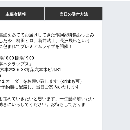
主催者情報
当日の受付方法
焦点をあててお届けしてきた
作詞家特集おつまみ
した今、柳田ヒロ、新井武士、長洲辰巳という
に包まれてプレミアムライブを開催！
8:00 開場19:00
本木クラップス」
六本木3-6-33青葉六本木ビルB1
込）
１オーダーをお願い致します（drinkも可）
ご予約順に配席し、当日ご案内いたします。
を進めていきたいと思います。一生懸命歌いたい
聴きにいらしてください。お待ちしておりま