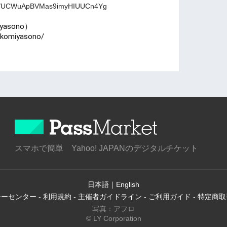
nel/UCWuApBVMas9imyHIUUCn4Yg
iyasono）
okomiyasono/
スマホで簡単 Yahoo! JAPANのデジタルチケット
日本語
｜
English
シーセンター
-
利用規約
-
主催者ガイドライン
-
ご利用ガイド
-
特定商取
写真：アフロ
© LY Corporation