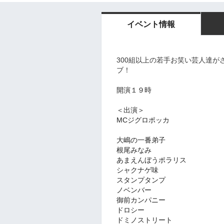
イベント情報
300組以上の若手お笑い芸人達
ブ！
開演１９
時
＜出演＞
MCジグロポッカ
大嶋の一番弟子
根尾みなみ
あまえんぼうポラリス
シャクナゲ味
スタンプタンプ
ノベンバー
御前カンパニー
ドロシー
ドミノストリート