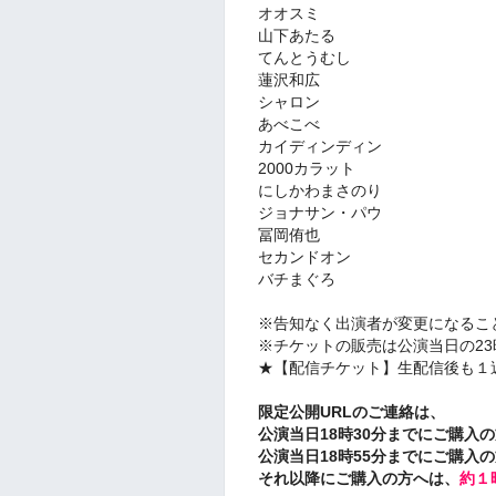
オオスミ
山下あたる
てんとうむし
蓮沢和広
シャロン
あべこべ
カイディンディン
2000カラット
にしかわまさのり
ジョナサン・パウ
冨岡侑也
セカンドオン
バチまぐろ
※告知なく出演者が変更になるこ
※
チケット
の販売は公演当日の23
★
【配信チケット】
生配信後も１
限定公開URLのご連絡は、
公演当日18時30分までにご購入の
公演当日18時55分までにご購入の
それ以降にご購入の方へは、
約１