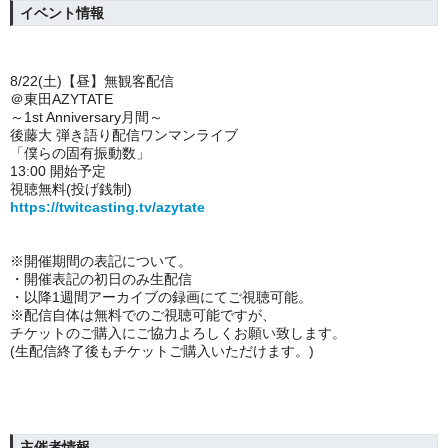
イベント情報
8/22(土)【昼】無観客配信
＠東田AZYTATE
～1st Anniversary月間～
後藤大 弾き語り配信ワンマンライブ
「僕らの固有振動数」
13:00 開始予定
視聴無料(投げ銭制)
https://twitcasting.tv/azytate
※開催期間の表記について。
・開催表記の初日のみ
生配信
・以降1週間アーカイブの録画にてご視聴可能。
※
配信自体は無料でのご視聴可能ですが、
チケットのご購入にご協力よろしくお願い致します。
(生配信終了後もチケットご購入いただけます。)
主催者情報