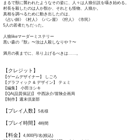
まるで獣に襲われたようなその姿に、人々は人狼伝説を囁き始める。
村長を殺したのは人か獣か、それとも怪物、人狼か。
真相を調べるために動き出したのは、
《占い師》《村人》《パン屋》《狩人》《市民》
5人の若者たちだった。
人狼likeマーダーミステリー
黒い森の『獣』〜汝は人殺しなりや？〜
満月の夜までに、吊り上げるべきは……。
【クレジット】
【ゲームデザイナー】 しごろ
【グラフィック & デザイン】 テェミ
【編集】 小田ヨシキ
【QA(品質保証)】 中西詠介/冒険企画局
【制作】週末倶楽部
【プレイ人数】
5名様
【プレイ時間】
4時間
【料金】
4,800円/名(税込)