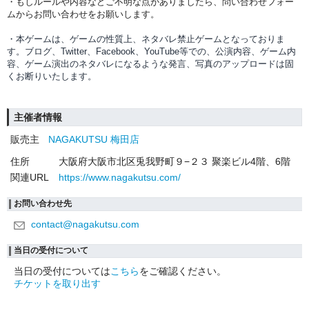
・もしルールや内容などご不明な点がありましたら、問い合わせフォー
ムからお問い合わせをお願いします。
・本ゲームは、ゲームの性質上、ネタバレ禁止ゲームとなっておりま
す。ブログ、Twitter、Facebook、YouTube等での、
公演内容、
ゲーム内
容、ゲーム演出のネタバレになるような発言、写真のアップロードは固
くお断りいたします。
主催者情報
販売主
NAGAKUTSU 梅田店
住所
大阪府大阪市北区兎我野町９−２３ 聚楽ビル4階、6階
関連URL
https://www.nagakutsu.com/
お問い合わせ先
contact@nagakutsu.com
当日の受付について
当日の受付については
こちら
をご確認ください。
チケットを取り出す