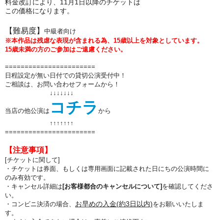
料金改訂により、11月1日以降のチケットは
この価格になります。
【難易度】
中級者向け
※本作品は残虐な表現が含まれる為、15歳以上を対象としています。
15歳未満の方のご参加はご遠慮ください。
=======================
日程設定が無い日付での貸切公演受付中！
ご相談は、お問い合わせフォームから！
↓↓↓↓↓↓↓
コチラ
当店の他公演は
から
↑↑
↑↑
↑↑
↑
=======================
【注意事項】
[チケットに関して]
・チケットは券面、もしくは専用画面に記載された日にちの公演時間に
のみ有効です。
・キャンセル詳細は
[お客様都合のキャンセルについて]
を確認してくださ
い。
お早めの入金(約3日以内)
・コンビニ決済の場合、
をお願いいたしま
す。