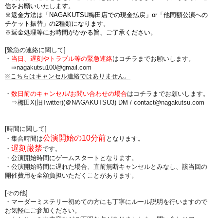
信をお願いいたします。
※返金方法は「NAGAKUTSU梅田店での現金払戻」or「他同額公演への
チケット振替」の2種類になります。
※返金処理等にお時間がかかる旨、ご了承ください。
[緊急の連絡に関して]
・
当日、遅刻やトラブル等の緊急連絡
はコチラまでお願いします。
⇒nagakutsu100@gmail.com
※こちらはキャンセル連絡ではありません。
・
数日前のキャンセル/お問い合わせの場合
は
コチラまでお願いします。
⇒梅田X(旧Twitter)(＠NAGAKUTSU3) DM /
contact@nagakutsu.com
[時間に関して]
公演開始の10分前
・集合時間は
となります。
遅刻厳禁
・
です。
・公演開始時間にゲームスタートとなります。
・公演開始時間に
遅れた場合、直前無断キャンセルとみなし、該当回の
開催費用を全額負担
いただくことがあります。
[その他]
・マーダーミステリー初めての方にも丁寧にルール説明を行いますので
お気軽にご参加ください。