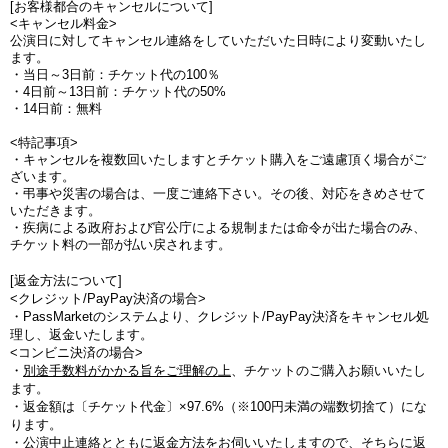
[お客様都合のキャンセルについて]
<キャンセル料金>
公演日に対してキャンセル連絡をしていただいた日時により変動いたし
ます。
・当日～3日前：チケット代の100％
・4日前～13日前：チケット代の50%
・14日前：無料
<特記事項>
・キャンセルを複数回いたしますとチケット購入をご遠慮頂く場合がご
ざいます。
・弔事や災害の場合は、一度ご連絡下さい。その後、対応をきめさせて
いただきます。
・疾病による政府および官公庁による規制または命令が出た場合のみ、
チケット料の一部が払い戻されます。
[返金方法について]
<クレジット/PayPay決済の場合>
・PassMarketのシステムより、クレジット/PayPay決済をキャンセル処
理し、返金いたします。
<コンビニ決済の場合>
・
別途手数料がかかる旨をご理解の上
、チケットのご購入お願いいたし
ます。
・
返金額は〔チケット代金〕×97.6%（※100円未満の端数切捨て
）にな
ります。
・公演中止連絡とともに返金方法をお伺いいたしますので、そちらに返