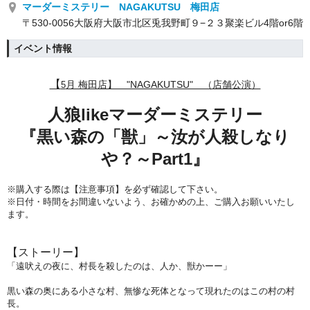
マーダーミステリー NAGAKUTSU 梅田店
〒530-0056大阪府大阪市北区兎我野町９−２３聚楽ビル4階or6階
イベント情報
【
月 梅田店】 "NAGAKUTSU" （店舗公演）
5
人狼likeマーダーミステリー
『黒い森の「獣」～汝が人殺しなり
や？～Part1』
※購入する際は【注意事項】を必ず確認して下さい。
※日付・時間をお間違いないよう、
お確かめの上、ご購入お願いいたし
ます。
【ストーリー】
「遠吠えの夜に、村長を殺したのは、人か、獣かーー」
黒い森の奥にある小さな村、無惨な死体となって現れたのはこの村の村
長。