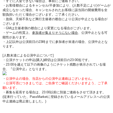
・すぐに入金できない場合は、事前にご連絡下さい。
・お客様都合によるキャンセル/不参加により、(人数不足により)ゲームが
成立しなかった場合、キャンセルされたお客様に該当回の開催費用を全
額負担いただく場合がございます。ご了承ください。
・急病、天候不良など興行主催者の都合により公演が中止となる場合が
ございます。
・GMは主催者側の都合により変更になる場合がございます。
・ゲームの性質上、
参加者が集まりそうにない場合
、公演中止となる可
能性があります。
・上記以外は公演前日の23時までに参加者が未達の場合、公演中止とな
ります。
[人数未達による公演中止について]
・公演チケットの申込(購入)締切は公演前日の23:00迄です。
・23:00を越えて以下の画像のようにチケット残数が表示されている場
合、『公演中止』となります。
・
公演中止の場合、当店からの公演中止連絡はございません。
・
公演可否につきましては、ご自身でご確認くださいますよう、ご了承
願います。
・募集を延長する場合は、23:00以前に別途ご連絡をさせて頂きます。
(従来行っていた、PassMarketに登録されているメールアドレスへの公演
中止連絡は廃止致しました。)