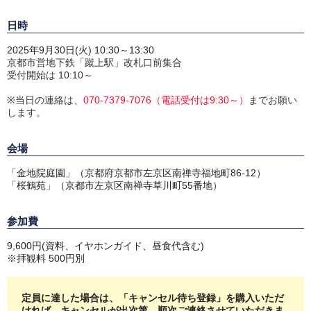
日時
2025年9月30日(火) 10:30～13:30
京都市営地下鉄「蹴上駅」
改札口前集合
受付開始は 10:10～
※当日の連絡は、
070-7379-7076（電話受付は9:30～）
までお願い
します。
会場
「金地院庭園」（京都府京都市左京区南禅寺福地町86-12）
「桜鶴苑」（京都市左京区南禅寺草川町55番地）
参加費
9,600円(資料、イヤホンガイド、昼食代含む)
※拝観料 500円別
定員に達した場合は、「キャンセル待ち登録」を購入いただ
ければ、キャンセルが出次第、順次ご連絡させていただきま