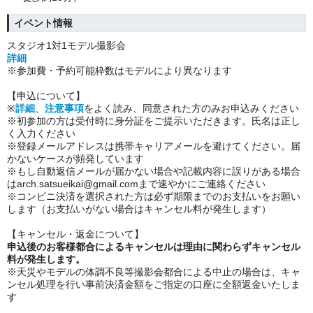
イベント情報
スタジオ1対1モデル撮影会
詳細
※参加費・予約可能枠数はモデルにより異なります
【申込について】
※
詳細
、
注意事項
をよく読み、同意された方のみお申込みください
※初参加の方は受付時に身分証をご提示いただきます。氏名は正し
く入力ください
※登録メールアドレスは携帯キャリアメールを避けてください。届
かないケースが頻発しています
※もし自動返信メールが届かない場合や記載内容に誤りがある場合
は
arch.satsueikai@gmail.com
まで速やかにご連絡ください
※コンビニ決済を選択された方は
必ず期限までのお支払いをお願い
します（お支払いがない場合はキャンセル料が発生します）
【キャンセル・返金について】
申込後のお客様都合によるキャンセルは理由に関わらずキャンセル
料が発生します。
※天災やモデルの体調不良等撮影会都合による中止の場合は、キャ
ンセル処理を行い
事前決済金額をご指定の口座に全額返金いたしま
す