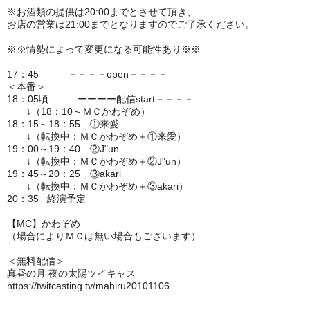
※お酒類の提供は20:00までとさせて頂き、
お店の営業は21:00までとなりますのでご了承ください。
※※情勢によって変更になる可能性あり※※
17：45 －－－－open－－－－
＜本番＞
18：05頃 ーーーー配信start－－－－
↓（18：10～ＭＣかわぞめ）
18：15～18：55 ①来愛
↓（転換中：ＭＣかわぞめ＋①来愛）
19：00～19：40 ②J"un
↓（転換中：ＭＣかわぞめ＋②J"un）
19：45～20：25 ③akari
↓（転換中：ＭＣかわぞめ＋③akari）
20：35 終演予定
【MC】かわぞめ
（場合によりＭＣは無い場合もございます）
＜無料配信＞
真昼の月 夜の太陽ツイキャス
https://twitcasting.tv/mahiru20101106