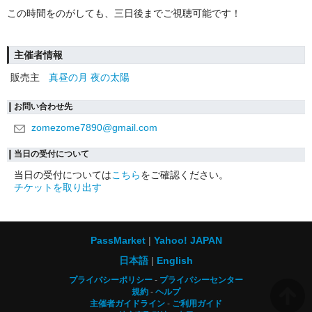
この時間をのがしても、三日後までご視聴可能です！
主催者情報
販売主
真昼の月 夜の太陽
お問い合わせ先
zomezome7890@gmail.com
当日の受付について
当日の受付については
こちら
をご確認ください。
チケットを取り出す
PassMarket
Yahoo! JAPAN
日本語
English
プライバシーポリシー
プライバシーセンター
規約
ヘルプ
主催者ガイドライン
ご利用ガイド