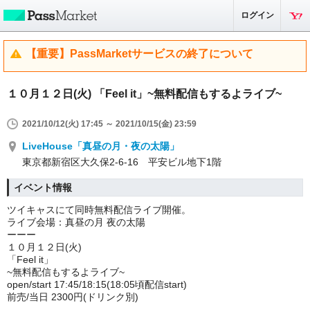
ログイン
【重要】PassMarketサービスの終了について
１０月１２日(火) 「Feel it」~無料配信もするよライブ~
2021/10/12(火) 17:45 ～ 2021/10/15(金) 23:59
LiveHouse「真昼の月・夜の太陽」
東京都新宿区大久保2-6-16 平安ビル地下1階
イベント情報
ツイキャスにて同時無料配信ライブ開催。
ライブ会場：真昼の月 夜の太陽
ーーー
１０月１２日(火)
「Feel it」
~無料配信もするよライブ~
open/start 17:45/18:15(18:05頃配信start)
前売/当日 2300円(ドリンク別)