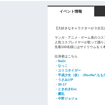
イベント情報
【大好きなキャラクターが３次元
マンガ・アニメ・ゲーム系のコス
人気コスプレイヤーが歌って踊り
先着100名様にはサイリウムを１
出演者はこちら
・
NaGi
・
なっこ
・
ユリコタイガー
・
平成少女（仮）（ReoNa*,も
・
うさみけP
・
30-17
・
ときめきEnt.
・
露乱
・
中野ジョジョ