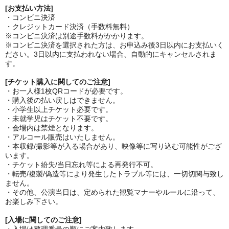
[お支払い方法]
・コンビニ決済
・クレジットカード決済（手数料無料）
※コンビニ決済は別途手数料がかかります。
※コンビニ決済を選択された方は、お申込み後3日以内にお支払いく
ださい。3日以内に支払われない場合、自動的にキャンセルされま
す。
[チケット購入に関してのご注意]
・お一人様1枚QRコードが必要です。
・購入後の払い戻しはできません。
・小学生以上チケット必要です。
・未就学児はチケット不要です。
・会場内は禁煙となります。
・アルコール販売はいたしません。
・本収録/撮影等が入る場合があり、映像等に写り込む可能性がござ
います。
・チケット紛失/当日忘れ等による再発行不可。
・転売/複製/偽造等により発生したトラブル等には、一切切関与致し
ません。
・その他、公演当日は、定められた観覧マナーやルールに沿って、
お楽しみ下さい。
[入場に関してのご注意]