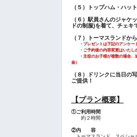
（５）トップハム・ハッ
（６）駅員さんのジャケッ
ドの
制服)を着て、チェキ
（７）トーマスランドか
・プレゼントは下記のアンケート
・ご予約後の内容変更はいたし
・主役のお子様が複数の場合、追
金）
（８）ドリンクに当日の
ご提供！
【プラン概要】
①ご利用時間
約２時間
②内 容
トーマスランド スペシャ