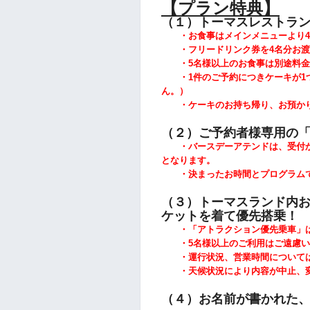
【プラン特典】
（１）トーマスレストラ
・お食事はメインメニューより4
・フリードリンク券を4名分お渡
・5
名様以上のお食事は別途料金
・1件のご予約につきケーキが1
ん。）
・ケーキのお持ち帰り、お預かり
（２）ご予約者様専用の
・バースデーアテンドは、受付か
となります。
・決まったお時間とプログラムで
（３）トーマスランド内お
ケットを着て優先搭乗！
・「アトラクション優先乗車」は
・5
名様以上のご利用はご遠慮い
・運行状況、営業時間については
・天候状況により内容が中止、変
（４）お名前が書かれた