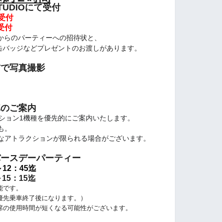
STUDIOにて受付
に受付
受付
からのパーティーへの招待状と、
缶バッジなどプレゼントのお渡しがあります。
前で写真撮影
車のご案内
ション1機種を優先的にご案内いたします。
も。
なアトラクションが限られる場合がございます。
バースデーパーティー
～12：45迄
～15：15迄
能です。
先乗車終了後になります。）
の使用時間が短くなる可能性がございます。