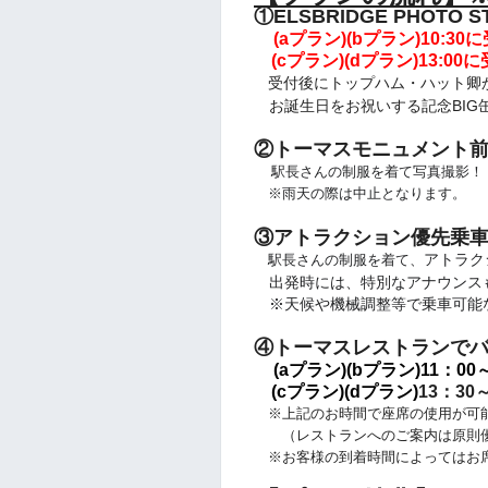
①ELSBRIDGE PHOTO 
(aプラン)(bプラン)
10:30
(cプラン)(dプラン)13:00
に
受付後にトップハム・ハット卿
お誕生日をお祝いする記念BIG
②トーマスモニュメント
駅長さんの制服を着て写真撮影！
※雨天の際は中止となります。
③アトラクション優先乗
アトラク
駅長さんの制服を着て、
出発時には、特別なアナウンス
※天候や機械調整等で乗車可能
④トーマスレストランで
(aプラン)(bプラン)
11：00
(cプラン)(dプラン)
13：30
※上記のお時間で座席の使用が可
（レストランへのご案内は原則優
※お客様の到着時間によってはお席