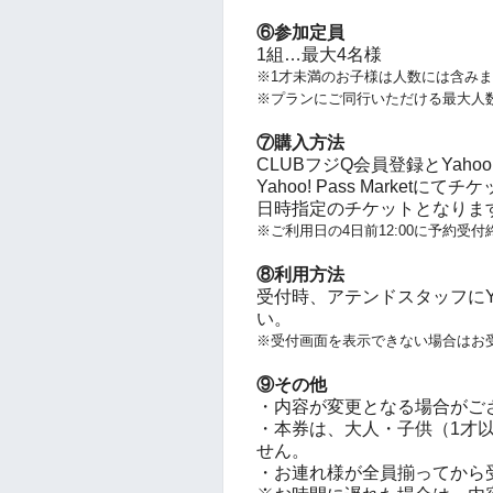
⑥参加定員
1組…最大4名様
※1才未満のお子様は人数には含み
※プランにご同行いただける最大人
⑦購入方法
CLUBフジQ会員登録とYahoo!
Yahoo! Pass Marke
日時指定のチケットとなりま
※ご利用日の4日前12:00に予約受付
⑧利用方法
受付時、アテンドスタッフにYaho
い。
※受付画面を表示できない場合はお
⑨その他
・内容が変更となる場合がご
・本券は、大人・子供（1才
せん。
・お連れ様が全員揃ってから