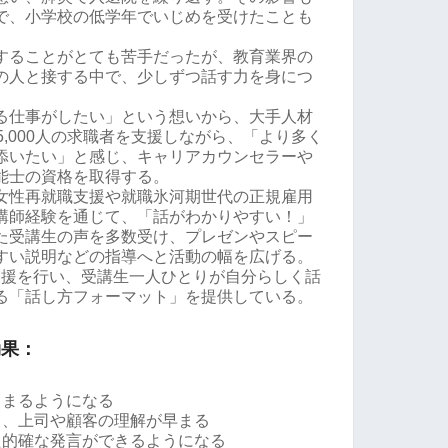
で、小学校の低学年でいじめを受けたことも
することがとても苦手だったが、教育業界の
の人と接する中で、少しずつ話す力を身につ
る仕事がしたい」という想いから、大手人材
5,000人の求職者を支援しながら、「より多く
添いたい」と感じ、キャリアカウンセラーや
能士の資格を取得する。
女性再就職支援や就職氷河期世代の正規雇用
講師経験を通じて、「話がわかりやすい！」
た受講生の声を多数受け、プレゼンやスピー
すい説明などの指導へと活動の幅を広げる。
ア支援を行い、受講生一人ひとりが自分らしく話
る「話し方フォーマット」を提供している。
効果：
とまるようになる
り、上司や顧客の理解が早まる
た的確な発言ができるようになる