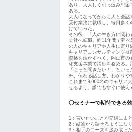
あり、大人しく引っ込み思案
ある。
大人になってからも人と会話
受付業務に就職し、毎日多く
けていった。
その後、「人の生き方に関わ
会社へ転職。約11年間で延べ
の人のキャリアや人生に寄り
キャリアコンサルティング技
資格を活かすべく、岡山市の
化支援事業で講師を務める。
「もっと聞きたい！」といっ
チ、伝わる話し方、わかりや
これまで9,000名のキャリ
せるよう、誰でもすぐに使え
〇セミナーで期待できる
1：言いたいことが簡潔にま
2：結論から話せるようにな
3：相手のニーズを汲み取っ