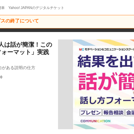
単 Yahoo! JAPANのデジタルチケット
ービスの終了について
人は話が簡潔！この
フォーマット」実践
力がある説明の仕方
00