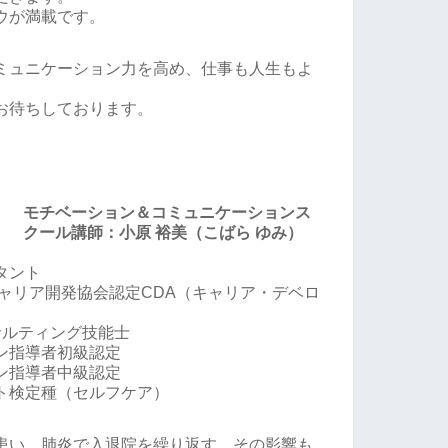
ウが満載です。
ミュニケーション力を高め、仕事も人生もよ
お待ちしております。
モチベーション＆コミュニケーションス
クール講師：小原 裕美（こばら ゆみ）
タント
ャリア開発協会認定CDA（キャリア・デベロ
サルティング技能士
ン指導者初級認定
ン指導者中級認定
ト検定種（セルフケア）
患い、肺炎で入退院を繰り返す。その影響も