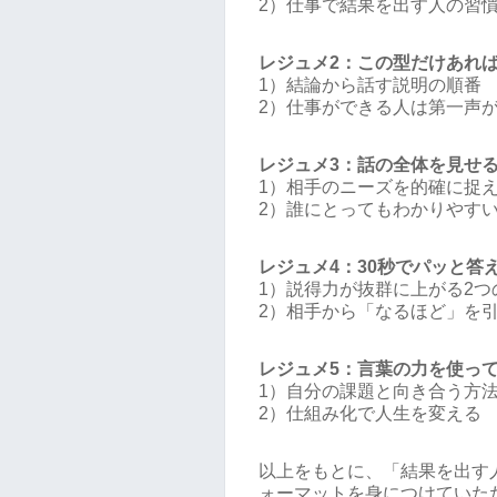
2）仕事で結果を出す人の習
レジュメ2：この型だけあれ
1）結論から話す説明の順番
2）仕事ができる人は第一声
レジュメ3：話の全体を見せ
1）相手のニーズを的確に捉
2）誰にとってもわかりやす
レジュメ4：30秒でパッと答
1）説得力が抜群に上がる2つ
2）相手から「なるほど」を
レジュメ5：言葉の力を使っ
1）自分の課題と向き合う方
2）仕組み化で人生を変える
以上をもとに、「結果を出す
ォーマットを身につけていた