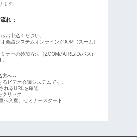
ります。
の流れ：
からお申込ください。
オ会議システムオンラインZOOM（ズーム）
ナーの参加方法（ZOOMのURL/ID/パス）
す。
る方へ～
できるビデオ会議システムです。
されるURLを確認
Lをクリック
会議室へ入室、セミナースタート