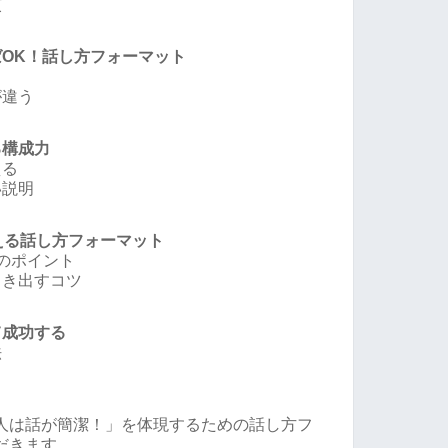
慣
ばOK！話し方フォーマット
が違う
る構成力
える
い説明
える話し方フォーマット
のポイント
引き出すコツ
て成功する
法
人は話が簡潔！」を体現するための話し方フ
だきます。