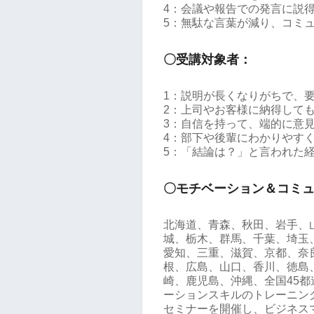
4：会議や報告での発言に説
5：無駄な言葉が減り、コミ
〇受講対象者：
1：説明が長くなりがちで、
2：上司やお客様に納得して
3：自信を持って、端的に意
4：部下や後輩にわかりやす
5：「結論は？」と言われた
〇モチベーション＆コミ
北海道、青森、秋田、岩手、
城、栃木、群馬、千葉、埼玉
愛知、三重、滋賀、京都、奈
根、広島、山口、香川、徳島
崎、鹿児島、沖縄、全国45
ーションスキルのトレーニング
セミナーを開催し、ビジネス