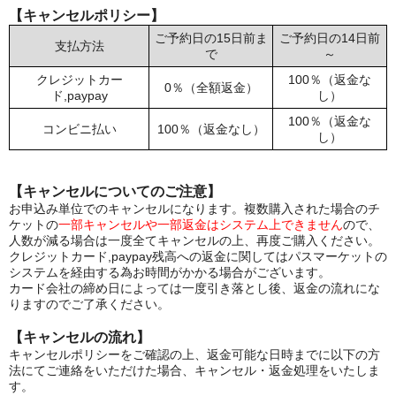
【キャンセルポリシー】
ご予約日の15日前ま
ご予約日の14日前
支払方法
で
～
クレジットカー
100％（返金な
0％（全額返金）
ド,paypay
し）
100％（返金な
コンビニ払い
100％（返金なし）
し）
【キャンセルについてのご注意】
お申込み単位でのキャンセルになります。複数購入された場合のチ
ケットの
一部キャンセルや一部返金はシステム上できません
ので、
人数が減る場合は一度全てキャンセルの上、再度ご購入ください。
クレジットカード,paypay残高への返金に関してはパスマーケットの
システムを経由する為お時間がかかる場合がございます。
カード会社の締め日によっては一度引き落とし後、返金の流れにな
りますのでご了承ください。
【キャンセルの流れ】
キャンセルポリシーをご確認の上、返金可能な日時までに以下の方
法にてご連絡をいただけた場合、キャンセル・返金処理をいたしま
す。