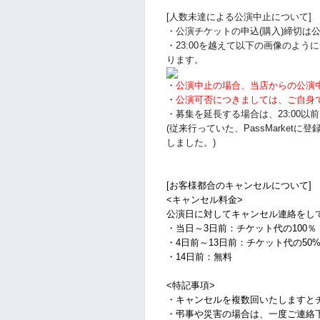
[人数未達による公演中止について]
・公演チケットの申込(購入)締切は公
・23:00を越えて以下の画像のよ
ります。
・
公演中止の場合、当店からの公演
・
公演可否につきましては、ご自身
・募集を延長する場合は、23:00
(従来行っていた、PassMarke
しました。)
[お客様都合のキャンセルについて]
<キャンセル料金>
公演日に対してキャンセル連絡をし
・当日～3日前：チケット代の100％
・4日前～13日前：チケット代の50
・14日前：無料
<特記事項>
・キャンセルを複数回いたしますと
・弔事や災害の場合は、一度ご連絡