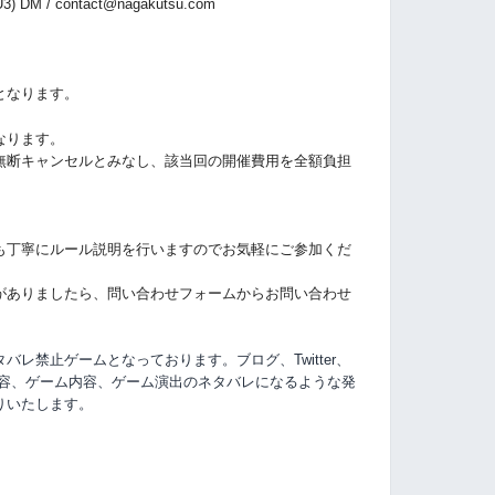
3) DM /
contact@nagakutsu.com
となります。
なります。
無断キャンセルとみなし、該当回の開催費用を全額負担
も丁寧にルール説明を行いますのでお気軽にご参加くだ
がありましたら、問い合わせフォームからお問い合わせ
レ禁止ゲームとなっております。ブログ、Twitter、
容、
ゲーム内容、ゲーム演出のネタバレになるような発
りいたします。