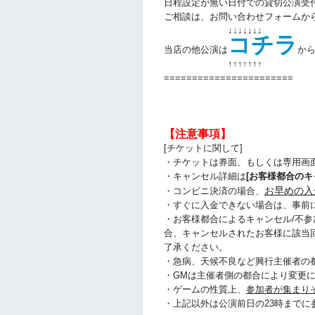
日程設定が無い日付での貸切公演受
ご相談は、お問い合わせフォームか
↓↓↓↓↓↓↓
コチラ
当店の他公演は
か
↑↑
↑↑
↑↑
↑
=======================
【注意事項】
[チケットに関して]
・チケットは券面、もしくは専用画
・キャンセル詳細は
[お客様都合のキ
お早めの入
・コンビニ決済の場合、
・すぐに入金できない場合は、事前
・お客様都合によるキャンセル/不参
合、キャンセルされたお客様に該当
了承ください。
・急病、天候不良など興行主催者の
・GMは主催者側の都合により変更
・ゲームの性質上、
参加者が集まり
・上記以外は公演前日の23時まで