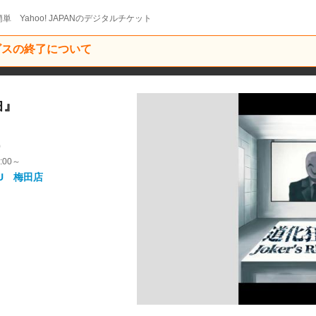
単 Yahoo! JAPANのデジタルチケット
ービスの終了について
曲』
9
:00～
U 梅田店