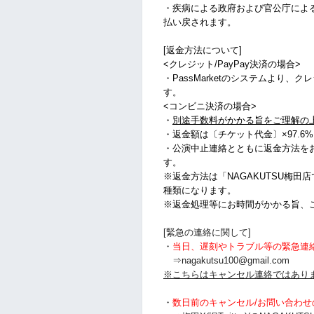
・疾病による政府および官公庁によ
払い戻されます。
[返金方法について]
<クレジット/PayPay決済の場合>
・PassMarketのシステムより、
す。
<コンビニ決済の場合>
・
別途手数料がかかる旨をご理解の
・
返金額は〔チケット代金〕×97.6
・公演中止連絡とともに返金方法を
す。
※返金方法は「NAGAKUTSU梅田
種類になります。
※返金処理等にお時間がかかる旨、
[緊急の連絡に関して]
・
当日、遅刻やトラブル等の緊急連
⇒nagakutsu100@gmail.com
※こちらはキャンセル連絡ではあり
・
数日前のキャンセル/お問い合わせ