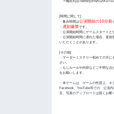
⇒梅田X(旧Twitter)(＠NAGAKUTSU
[時間に関して]
公演開始の10分前
・集合時間は
遅刻厳禁
・
です。
・公演開始時間にゲームスタートと
・公演開始時間に
遅れた場合、直前
いただくことがあります。
[その他]
・マーダーミステリー初めての方に
さい。
・もしルールや内容などご不明な点
をお願いします。
・本ゲームは、ゲームの性質上、ネタバ
Facebook、YouTube等での、
公演内
言、写真のアップロードは固くお断