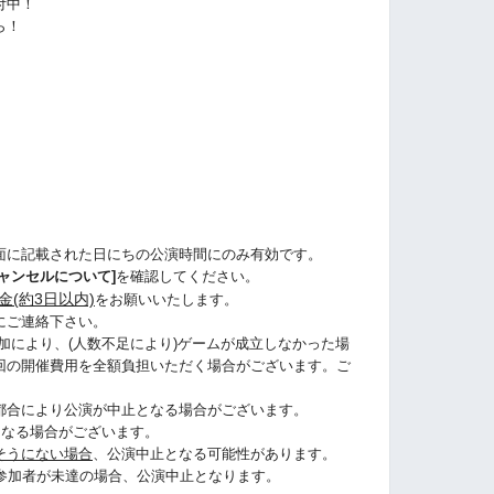
付中！
ら！
ら
面に記載された日にちの公演時間にのみ有効です。
ャンセルについて]
を確認してください。
金(約3日以内)
をお願いいたします。
にご連絡下さい。
加により、(人数不足により)ゲームが成立しなかった場
回の開催費用を全額負担いただく場合がございます。ご
都合により公演が中止となる場合がございます。
になる場合がございます。
そうにない場合
、公演中止となる可能性があります。
に参加者が未達の場合、公演中止となります。