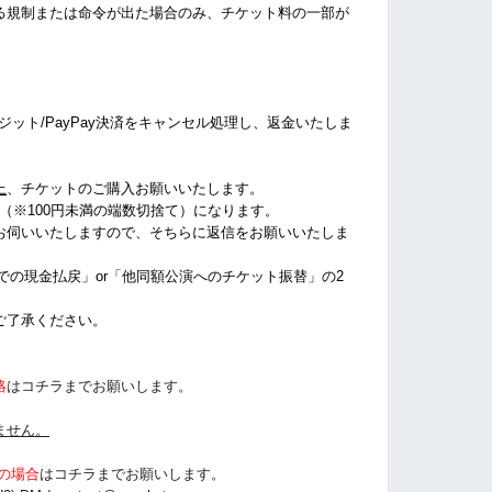
る規制または命令が出た場合のみ、チケット料の一部が
クレジット/PayPay決済をキャンセル処理し、返金いたしま
上
、チケットのご購入お願いいたします。
%（※100円未満の端数切捨て
）になります。
お伺いいたしますので、そちらに返信をお願いいたしま
店での現金払戻」or「他同額公演へのチケット振替」の2
ご了承ください。
絡
はコチラまでお願いします。
ません。
の場合
は
コチラまでお願いします。