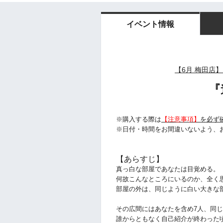
イベント情報
【6月 梅田店】
『
※購入する際は
【注意事項】
を必ず
※日付・時間をお間違いないよう、
【あらすじ】
真っ白な部屋であなたは目覚める。
何故こんなところにいるのか、全く
部屋の外は、同じように白い大きな
その広間にはあなたを含め7人、同
誰からともなく自己紹介が終わった