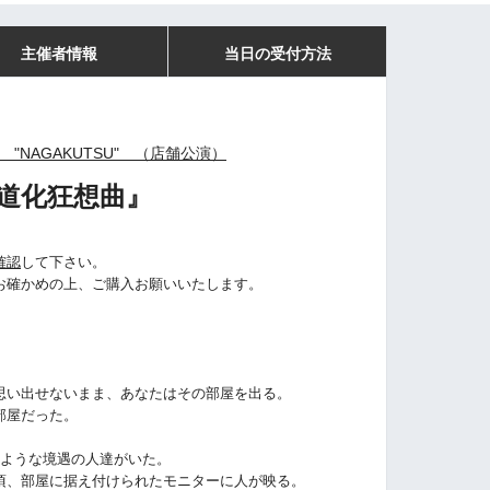
主催者情報
当日の受付方法
 "NAGAKUTSU" （店舗公演）
道化狂想曲
』
確認
して下さい。
お確かめの上、ご購入お願いいたします。
思い出せないまま、あなたはその部屋を出る。
部屋だった。
じような境遇の人達がいた。
頃、部屋に据え付けられたモニターに人が映る。